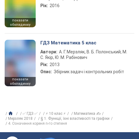
Рік:
2016
показати
обкладинку
ГДЗ Математика 5 клас
Автори:
А. Г. Мерзляк, В. Б. Полонський, М.
С. Якір, Ю. М. Рабінович
Рік:
2013
Опис:
Збірник задач і контрольних робіт
показати
обкладинку
✅ ГДЗ ✅
⚡ 10 клас ⚡
Математика ✍
Мерзляк 2018
§ 1. Функції, їхні властивості та графіки
4. Означення кореня n-го степеня