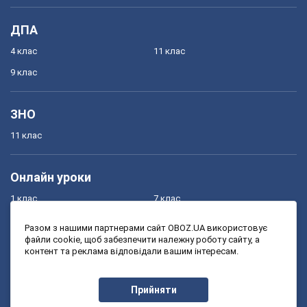
ДПА
4 клас
11 клас
9 клас
ЗНО
11 клас
Онлайн уроки
1 клас
7 клас
2 клас
8 клас
Разом з нашими партнерами сайт OBOZ.UA використовує
файли cookie, щоб забезпечити належну роботу сайту, а
3 клас
9 клас
контент та реклама відповідали вашим інтересам.
4 клас
10 клас
5 клас
11 клас
Прийняти
6 клас