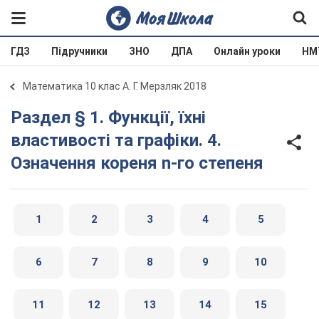
ГДЗ
Підручники
ЗНО
ДПА
Онлайн уроки
НМ
Математика 10 клас А. Г. Мерзляк 2018
Раздел § 1. Функції, їхні
властивості та графіки. 4.
Означення кореня n-го степеня
1
2
3
4
5
6
7
8
9
10
11
12
13
14
15