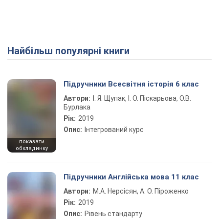
Найбільш популярні книги
Play Video
Підручники Всесвітня історія 6 клас
Автори:
І. Я. Щупак, І. О. Піскарьова, О.В.
Бурлака
Рік:
2019
Опис:
Інтегрований курс
показати
обкладинку
Підручники Англійська мова 11 клас
Автори:
М.А. Нерсісян, А. О. Піроженко
Рік:
2019
Опис:
Рівень стандарту