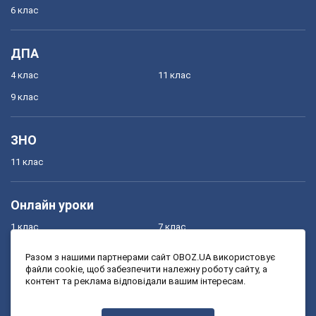
6 клас
ДПА
4 клас
11 клас
9 клас
ЗНО
11 клас
Онлайн уроки
1 клас
7 клас
2 клас
8 клас
Разом з нашими партнерами сайт OBOZ.UA використовує
файли cookie, щоб забезпечити належну роботу сайту, а
3 клас
9 клас
контент та реклама відповідали вашим інтересам.
4 клас
10 клас
5 клас
11 клас