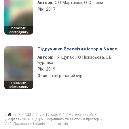
Автори:
О.О. Мартинюк, О. О. Гісем
Рік:
2017
показати
обкладинку
Підручники Всесвітня історія 6 клас
Автори:
І. Я. Щупак, І. О. Піскарьова, О.В.
Бурлака
Рік:
2019
Опис:
Інтегрований курс
показати
обкладинку
✅ ГДЗ ✅
⚡ 10 клас ⚡
Математика ✍
Мерзляк 2018
§ 6. Координати та вектори в просторі
40. Додавання і віднімання векторів