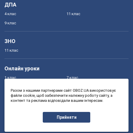
ДПА
4 клас
11 клас
9 клас
ЗНО
11 клас
Онлайн уроки
1 клас
7 клас
2 клас
8 клас
Разом з нашими партнерами сайт OBOZ.UA використовує
файли cookie, щоб забезпечити належну роботу сайту, а
3 клас
9 клас
контент та реклама відповідали вашим інтересам.
4 клас
10 клас
5 клас
11 клас
Прийняти
6 клас