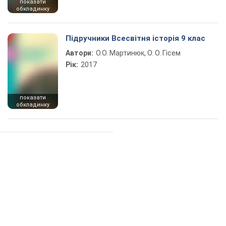
показати
обкладинку
Підручники Всесвітня історія 9 клас
Автори:
О.О. Мартинюк, О. О. Гісем
Рік:
2017
показати
обкладинку