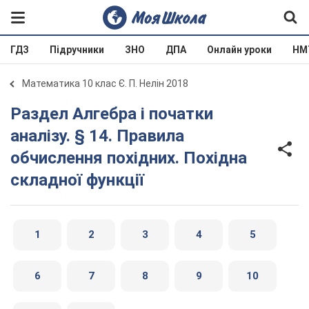
ГДЗ
Підручники
ЗНО
ДПА
Онлайн уроки
НМ
Математика 10 клас Є. П. Нелін 2018
Раздел Алгебра і початки
аналізу. § 14. Правила
обчислення похідних. Похідна
складної функції
1
2
3
4
5
6
7
8
9
10