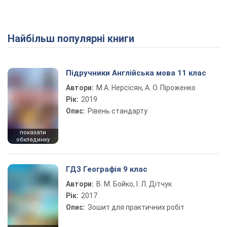
Найбільш популярні книги
Play Video
Підручники Англійська мова 11 клас
Автори:
М.А. Нерсісян, А. О. Піроженко
Рік:
2019
Опис:
Рівень стандарту
показати
обкладинку
ГДЗ Географія 9 клас
Автори:
В. М. Бойко, І. Л. Дітчук
Рік:
2017
Опис:
Зошит для практичних робіт