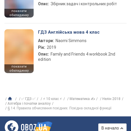
Опис:
Збірник задач і контрольних робіт
показати
обкладинку
ГДЗ Англійська мова 4 клас
Автори:
Naomi Simmons
Рік:
2019
Опис:
Family and Friends 4 workbook 2nd
edition
показати
обкладинку
✅ ГДЗ ✅
⚡ 10 клас ⚡
Математика ✍
Нелін 2018
Алгебра і початки аналізу
§ 14. Правила обчислення похідних. Похідна складної функції
В начало