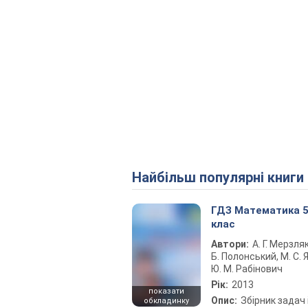
Найбільш популярні книги
ГДЗ Математика 
клас
Автори:
А. Г. Мерзляк
Б. Полонський, М. С. Я
Ю. М. Рабінович
Рік:
2013
показати
Опис:
Збірник задач 
обкладинку