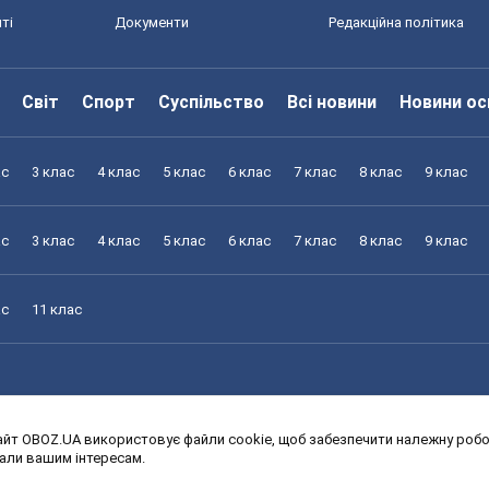
ті
Документи
Редакційна політика
Світ
Спорт
Суспільство
Всі новини
Новини ос
ас
3 клас
4 клас
5 клас
6 клас
7 клас
8 клас
9 клас
ас
3 клас
4 клас
5 клас
6 клас
7 клас
8 клас
9 клас
ас
11 клас
йт OBOZ.UA використовує файли cookie, щоб забезпечити належну робот
ас
3 клас
4 клас
5 клас
6 клас
7 клас
8 клас
9 клас
дали вашим інтересам.