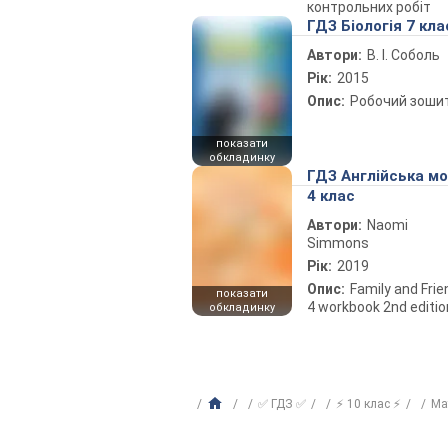
контрольних робіт
ГДЗ Біологія 7 кла
Автори:
В. І. Соболь
Рік:
2015
Опис:
Робочий зоши
показати
обкладинку
ГДЗ Англійська м
4 клас
Автори:
Naomi
Simmons
Рік:
2019
Опис:
Family and Fri
показати
4 workbook 2nd editio
обкладинку
✅ ГДЗ ✅
⚡ 10 клас ⚡
Ма