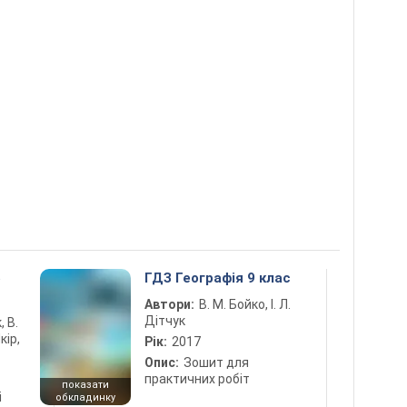
5
ГДЗ Географія 9 клас
Автори:
В. М. Бойко, І. Л.
Дітчук
, В.
кір,
Рік:
2017
Опис:
Зошит для
практичних робіт
показати
і
обкладинку