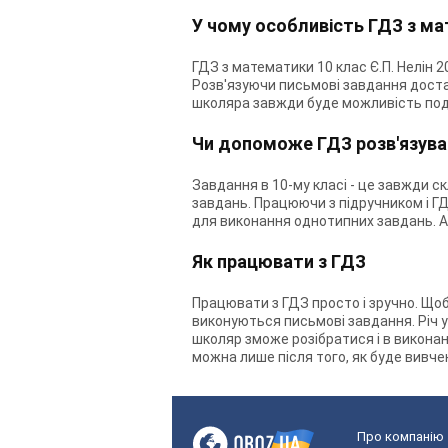
У чому особливість ГДЗ з ма
ГДЗ з математики 10 клас Є.П. Нелін 
Розв'язуючи письмові завдання достатн
школяра завжди буде можливість подив
Чи допоможе ГДЗ розв'язува
Завдання в 10-му класі - це завжди 
завдань. Працюючи з підручником і Г
для виконання однотипних завдань. Ал
Як працювати з ГДЗ
Працювати з ГДЗ просто і зручно. Щоб
виконуються письмові завдання. Річ у 
школяр зможе розібратися і в виконан
можна лише після того, як буде вивчен
Про компанію