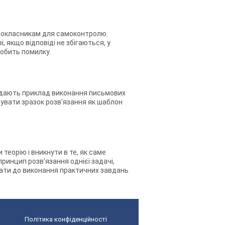
аршокласникам для самоконтролю.
, якщо відповіді не збігаються, у
робить помилку.
лу дають приклад виконання письмових
увати зразок розв'язання як шаблон
еорію і вникнути в те, як саме
принцип розв'язання однієї задачі,
пати до виконання практичних завдань
Політика конфіденційності