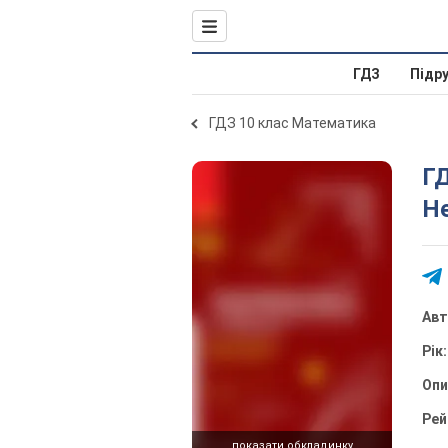
ГДЗ
Підр
ГДЗ 10 клас Математика
ГД
Не
Ав
Рік
Оп
Рей
показати обкладинку