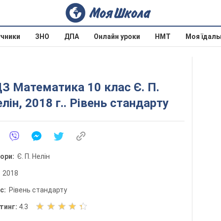
учники
ЗНО
ДПА
Онлайн уроки
НМТ
Моя їдаль
З Математика 10 клас Є. П.
лін, 2018 г.. Рівень стандарту
тори:
Є. П. Нелін
:
2018
ис:
Рівень стандарту
О
тинг:
4.3
ц