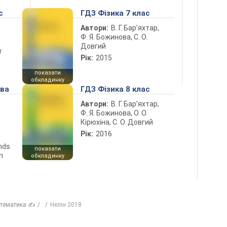
с
ГДЗ Фізика 7 клас
Автори:
В. Г. Бар’яхтар,
Ф. Я. Божинова, С. О.
Довгий
т
Рік:
2015
показати
обкладинку
ова
ГДЗ Фізика 8 клас
Автори:
В. Г. Бар’яхтар,
Ф. Я. Божинова, О. О.
Кірюхіна, С. О. Довгий
Рік:
2016
ends
показати
n
обкладинку
тематика ✍
Нелін 2018