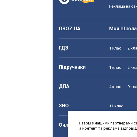
Реклама на сай
OBOZ.UA
Моя Школа
ГДЗ
1 клас
2 кл
Підручники
1 клас
2 кл
ДПА
4 клас
9 кл
ЗНО
11 клас
Разом з нашими партнерами са
Онлайн уроки
1 клас
2 кл
а контент та реклама відпові