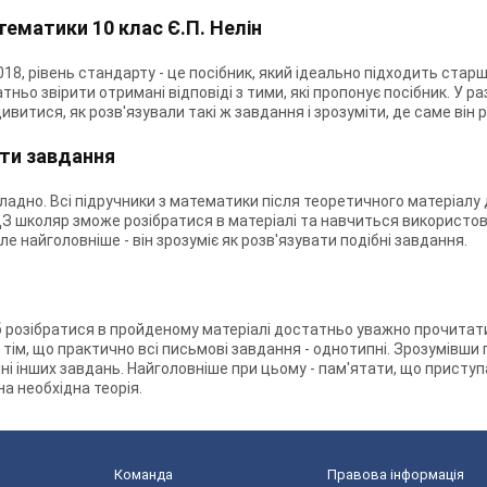
тематики 10 клас Є.П. Нелін
2018, рівень стандарту - це посібник, який ідеально підходить ст
ьо звірити отримані відповіді з тими, які пропонує посібник. У разі
итися, як розв'язували такі ж завдання і зрозуміти, де саме він 
ти завдання
складно. Всі підручники з математики після теоретичного матеріа
ДЗ школяр зможе розібратися в матеріалі та навчиться використов
е найголовніше - він зрозуміє як розв'язувати подібні завдання.
 розібратися в пройденому матеріалі достатньо уважно прочитати т
тім, що практично всі письмові завдання - однотипні. Зрозумівши 
ні інших завдань. Найголовніше при цьому - пам'ятати, що присту
а необхідна теорія.
Команда
Правова інформація