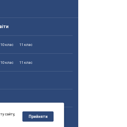
віти
10 клас
11 клас
10 клас
11 клас
у сайту,
10 клас
11 клас
Прийняти