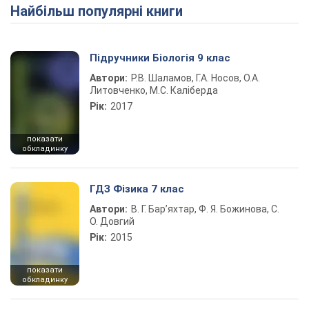
Найбільш популярні книги
Play Video
Підручники Біологія 9 клас
Автори:
Р.В. Шаламов, Г.А. Носов, О.А.
Литовченко, М.С. Каліберда
Рік:
2017
показати
обкладинку
ГДЗ Фізика 7 клас
Автори:
В. Г. Бар’яхтар, Ф. Я. Божинова, С.
О. Довгий
Рік:
2015
показати
обкладинку