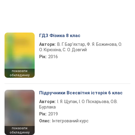
ГДЗ Фізика 8 клас
Автори:
В. Г. Бар’яхтар, Ф. Я. Божинова, О.
О. Кірюхіна, С. О. Довгий
Рік:
2016
показати
обкладинку
Підручники Всесвітня історія 6 клас
Автори:
І. Я. Щупак, І. О. Піскарьова, О.В.
Бурлака
Рік:
2019
Опис:
Інтегрований курс
показати
обкладинку