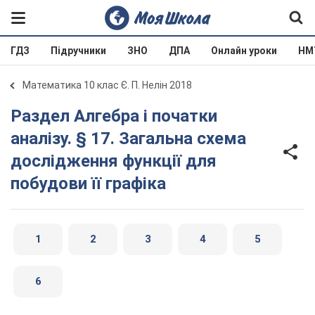
ГДЗ
Підручники
ЗНО
ДПА
Онлайн уроки
НМ
Математика 10 клас Є. П. Нелін 2018
Раздел Алгебра і початки
аналізу. § 17. Загальна схема
дослідження функції для
побудови її графіка
1
2
3
4
5
6