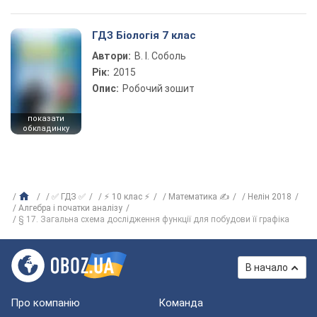
ГДЗ Біологія 7 клас
Автори:
В. І. Соболь
Рік:
2015
Опис:
Робочий зошит
показати
обкладинку
✅ ГДЗ ✅
⚡ 10 клас ⚡
Математика ✍
Нелін 2018
Алгебра і початки аналізу
§ 17. Загальна схема дослідження функції для побудови її графіка
В начало
Про компанію
Команда