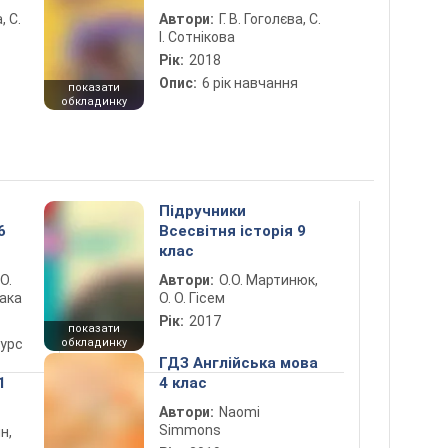
, С.
Автори:
Г. В. Гоголєва, С.
І. Сотнікова
Рік:
2018
Опис:
6 рік навчання
показати
обкладинку
Підручники
6
Всесвітня історія 9
клас
 О.
Автори:
О.О. Мартинюк,
лака
О. О. Гісем
Рік:
2017
показати
курс
обкладинку
ГДЗ Англійська мова
1
4 клас
Автори:
Naomi
Simmons
н,