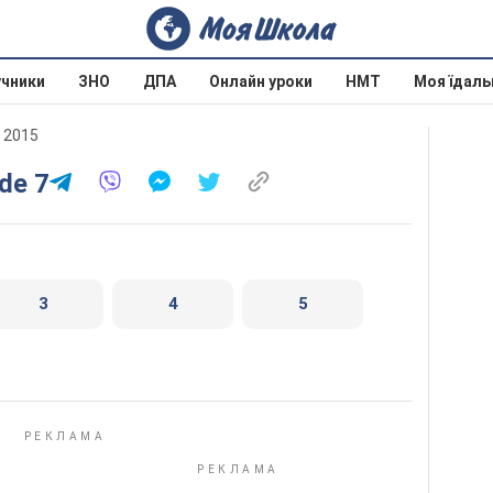
учники
ЗНО
ДПА
Онлайн уроки
НМТ
Моя їдаль
а 2015
nde 7
3
4
5