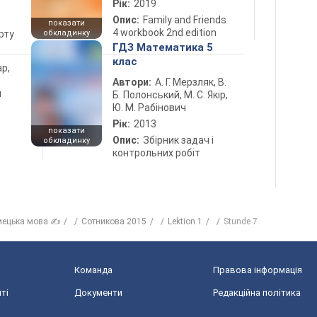
Рік:
2019
Опис:
Family and Friends
показати
4 workbook 2nd edition
рту
обкладинку
ГДЗ Математика 5
клас
ар,
Автори:
А. Г. Мерзляк, В.
й
Б. Полонський, М. С. Якір,
Ю. М. Рабінович
Рік:
2013
показати
Опис:
Збірник задач і
обкладинку
контрольних робіт
мецька мова ✍
Сотникова 2015
Lektion 1
Stunde 7
Команда
Правова інформація
ті
Документи
Редакційна політика