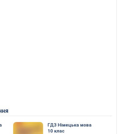
ння
а
ГДЗ Німецька мова
10 клас