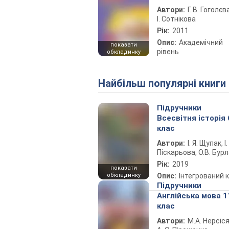
Автори:
Г. В. Гоголєва
І. Сотнікова
Рік:
2011
Опис:
Академічний
показати
рівень
обкладинку
Найбільш популярні книги
Підручники
Всесвітня історія 
клас
Автори:
І. Я. Щупак, І.
Піскарьова, О.В. Бур
Рік:
2019
показати
обкладинку
Опис:
Інтегрований 
Підручники
Англійська мова 1
клас
Автори:
М.А. Нерсіся