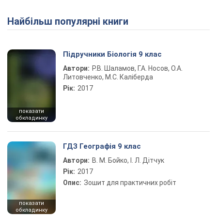
Найбільш популярні книги
Play Video
Підручники Біологія 9 клас
Автори:
Р.В. Шаламов, Г.А. Носов, О.А.
Литовченко, М.С. Каліберда
Рік:
2017
показати
обкладинку
ГДЗ Географія 9 клас
Автори:
В. М. Бойко, І. Л. Дітчук
Рік:
2017
Опис:
Зошит для практичних робіт
показати
обкладинку