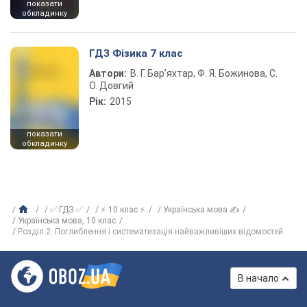
показати
обкладинку
ГДЗ Фізика 7 клас
Автори:
В. Г. Бар’яхтар, Ф. Я. Божинова, С.
О. Довгий
Рік:
2015
показати
обкладинку
✅ ГДЗ ✅
⚡ 10 клас ⚡
Українська мова ✍
Українська мова, 10 клас
Розділ 2. Поглиблення і систематизація найважливіших відомостей
В начало