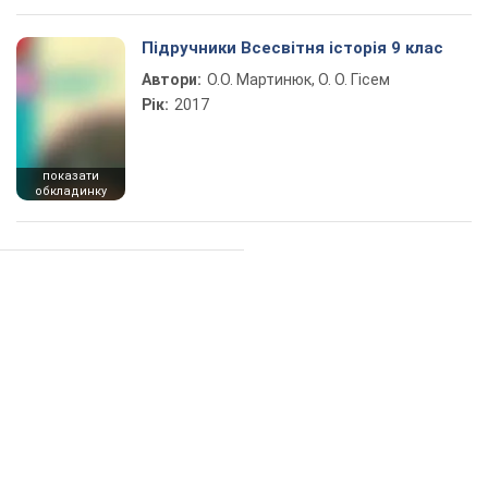
Підручники Всесвітня історія 9 клас
Автори:
О.О. Мартинюк, О. О. Гісем
Рік:
2017
показати
обкладинку