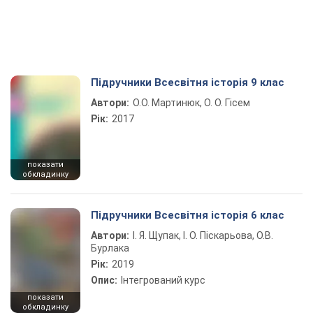
Підручники Всесвітня історія 9 клас
Автори:
О.О. Мартинюк, О. О. Гісем
Рік:
2017
показати
обкладинку
Підручники Всесвітня історія 6 клас
Автори:
І. Я. Щупак, І. О. Піскарьова, О.В.
Бурлака
Рік:
2019
Опис:
Інтегрований курс
показати
обкладинку