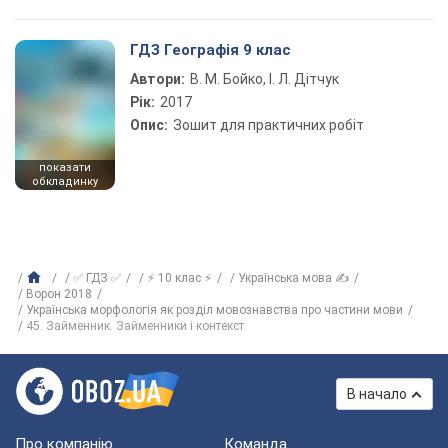
ГДЗ Географія 9 клас
Автори:
В. М. Бойко, І. Л. Дітчук
Рік:
2017
Опис:
Зошит для практичних робіт
показати
обкладинку
✅ ГДЗ ✅
⚡ 10 клас ⚡
Українська мова ✍
Ворон 2018
Українська морфологія як розділ мовознавства про частини мови
45. Займенник. Займенники і контекст
В начало
Про компанію
Команда