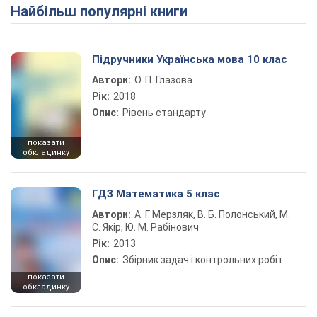
Найбільш популярні книги
Play Video
Підручники Українська мова 10 клас
Автори:
О. П. Глазова
Рік:
2018
Опис:
Рівень стандарту
показати
обкладинку
ГДЗ Математика 5 клас
Автори:
А. Г. Мерзляк, В. Б. Полонський, М.
С. Якір, Ю. М. Рабінович
Рік:
2013
Опис:
Збірник задач і контрольних робіт
показати
обкладинку