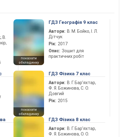
5
ГДЗ Географія 9 клас
Автори:
В. М. Бойко, І. Л.
Дітчук
, В.
кір,
Рік:
2017
Опис:
Зошит для
практичних робіт
показати
і
обкладинку
с
ГДЗ Фізика 7 клас
Автори:
В. Г. Бар’яхтар,
Ф. Я. Божинова, С. О.
Довгий
т
Рік:
2015
показати
обкладинку
ова
ГДЗ Фізика 8 клас
Автори:
В. Г. Бар’яхтар,
Ф. Я. Божинова, О. О.