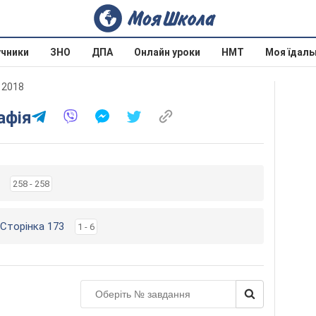
учники
ЗНО
ДПА
Онлайн уроки
НМТ
Моя їдаль
 2018
афія
258 - 258
 Сторінка 173
1 - 6