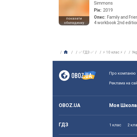
Simmons
Рік:
2019
Опис:
Family and Fri
показати
4 workbook 2nd editio
обкладинку
✅ ГДЗ ✅
⚡ 10 клас ⚡
Ук
Про компанію
Реклама на сай
OBOZ.UA
Моя Школа
ГДЗ
1 клас
2 кл