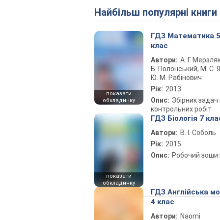
Найбільш популярні книги
ГДЗ Математика 
клас
Автори:
А. Г. Мерзляк
Б. Полонський, М. С. Я
Ю. М. Рабінович
Рік:
2013
показати
Опис:
Збірник задач 
обкладинку
контрольних робіт
ГДЗ Біологія 7 кла
Автори:
В. І. Соболь
Рік:
2015
Опис:
Робочий зоши
показати
обкладинку
ГДЗ Англійська м
4 клас
Автори:
Naomi