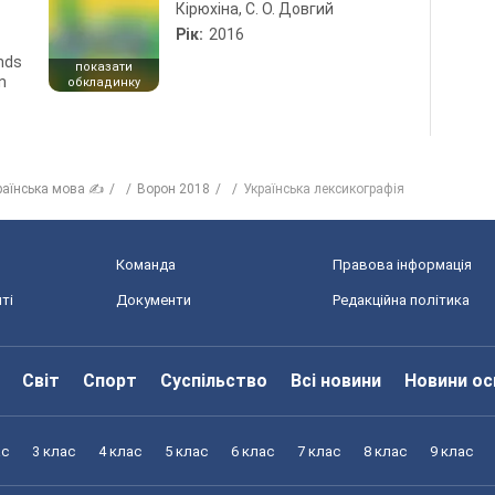
Кірюхіна, С. О. Довгий
Рік:
2016
ends
показати
n
обкладинку
раїнська мова ✍
Ворон 2018
Українська лексикографія
Команда
Правова інформація
ті
Документи
Редакційна політика
Світ
Спорт
Суспільство
Всі новини
Новини ос
ас
3 клас
4 клас
5 клас
6 клас
7 клас
8 клас
9 клас