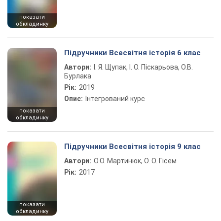
показати
обкладинку
Підручники Всесвітня історія 6 клас
Автори:
І. Я. Щупак, І. О. Піскарьова, О.В.
Бурлака
Рік:
2019
Опис:
Інтегрований курс
показати
обкладинку
Підручники Всесвітня історія 9 клас
Автори:
О.О. Мартинюк, О. О. Гісем
Рік:
2017
показати
обкладинку