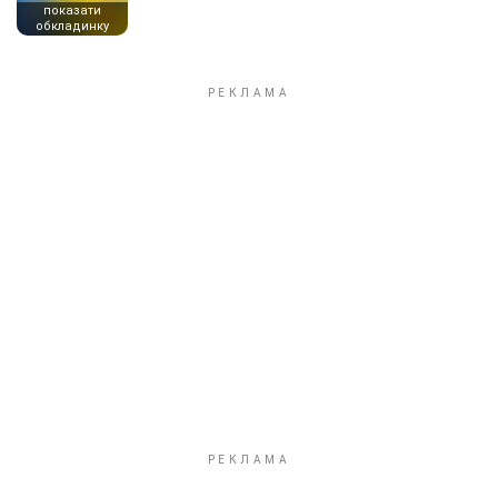
показати
обкладинку