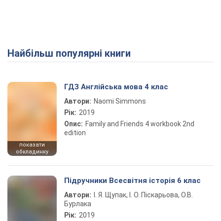
Найбільш популярні книги
Play Video
ГДЗ Англійська мова 4 клас
Автори:
Naomi Simmons
Рік:
2019
Опис:
Family and Friends 4 workbook 2nd
edition
показати
обкладинку
Підручники Всесвітня історія 6 клас
Автори:
І. Я. Щупак, І. О. Піскарьова, О.В.
Бурлака
Рік:
2019