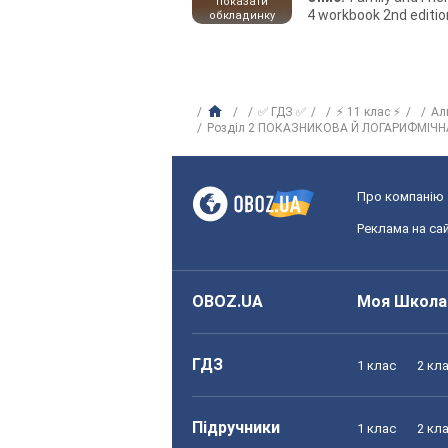
показати
4 workbook 2nd editio
обкладинку
✅ ГДЗ ✅
⚡ 11 клас ⚡
Ал
Розділ 2 ПОКАЗНИКОВА Й ЛОГАРИФМІЧН
Про компанію
Реклама на сай
OBOZ.UA
Моя Школа
ГДЗ
1 клас
2 кл
Підручники
1 клас
2 кл