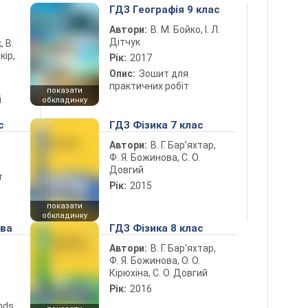
5
ГДЗ Географія 9 клас
Автори:
В. М. Бойко, І. Л.
Дітчук
, В.
кір,
Рік:
2017
Опис:
Зошит для
практичних робіт
показати
і
обкладинку
с
ГДЗ Фізика 7 клас
Автори:
В. Г. Бар’яхтар,
Ф. Я. Божинова, С. О.
Довгий
т
Рік:
2015
показати
обкладинку
ова
ГДЗ Фізика 8 клас
Автори:
В. Г. Бар’яхтар,
Ф. Я. Божинова, О. О.
Кірюхіна, С. О. Довгий
Рік:
2016
ends