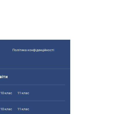
Політика конфіденційності
віти
10 клас
11 клас
10 клас
11 клас