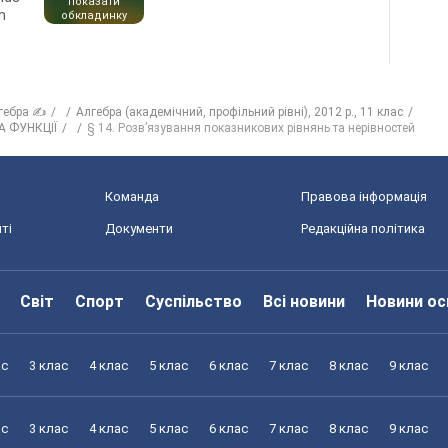
показати
n
обкладинку
гебра ✍
Алгебра (академічний, профільний рівні), 2012 р., 11 клас
А ФУНКЦІЇ
§ 14. Розв’язування показникових рівнянь та нерівностей
Команда
Правова інформація
ті
Документи
Редакційна політика
Світ
Спорт
Суспільство
Всі новини
Новини ос
ас
3 клас
4 клас
5 клас
6 клас
7 клас
8 клас
9 клас
ас
3 клас
4 клас
5 клас
6 клас
7 клас
8 клас
9 клас