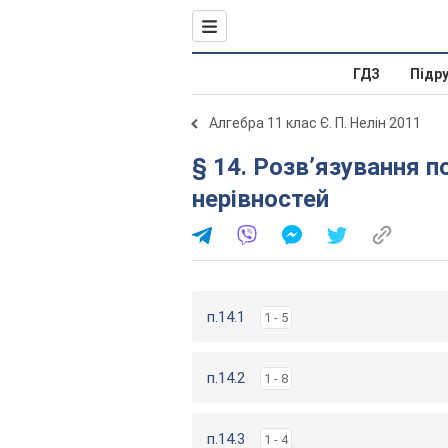
ГДЗ
Підр
Алгебра 11 клас Є. П. Нелін 2011
§ 14. Розв’язування п
нерівностей
п.14.1
1 - 5
п.14.2
1 - 8
п.14.3
1 - 4