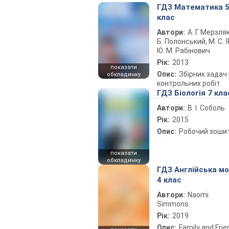
ГДЗ Математика 
клас
Автори:
А. Г. Мерзляк
Б. Полонський, М. С. Я
Ю. М. Рабінович
Рік:
2013
показати
Опис:
Збірник задач 
обкладинку
контрольних робіт
ГДЗ Біологія 7 кла
Автори:
В. І. Соболь
Рік:
2015
Опис:
Робочий зоши
показати
обкладинку
ГДЗ Англійська м
4 клас
Автори:
Naomi
Simmons
Рік:
2019
Опис:
Family and Fri