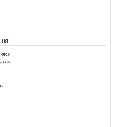
ння
 клас
н, О. М.
нь