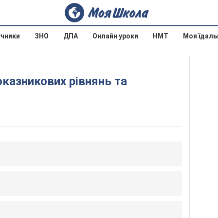
учники
ЗНО
ДПА
Онлайн уроки
НМТ
Моя їдаль
оказникових рівнянь та