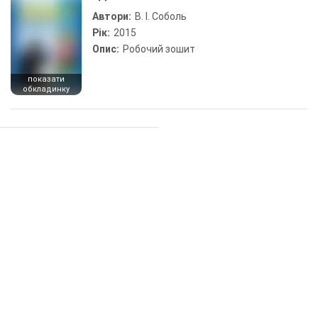
Автори:
В. І. Соболь
Рік:
2015
Опис:
Робочий зошит
показати
обкладинку