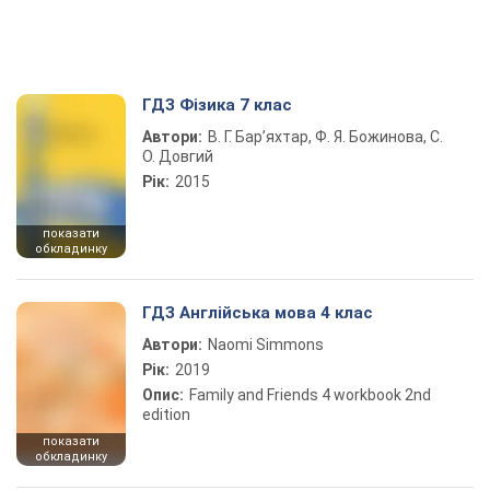
ГДЗ Фізика 7 клас
Автори:
В. Г. Бар’яхтар, Ф. Я. Божинова, С.
О. Довгий
Рік:
2015
показати
обкладинку
ГДЗ Англійська мова 4 клас
Автори:
Naomi Simmons
Рік:
2019
Опис:
Family and Friends 4 workbook 2nd
edition
показати
обкладинку