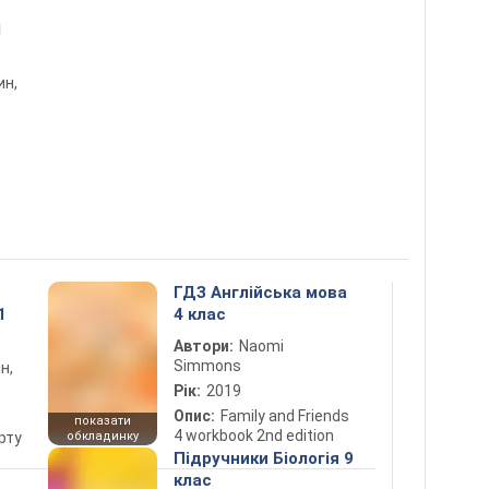
1
ин,
ГДЗ Англійська мова
1
4 клас
Автори:
Naomi
Simmons
н,
Рік:
2019
Опис:
Family and Friends
показати
4 workbook 2nd edition
рту
обкладинку
5
Підручники Біологія 9
клас