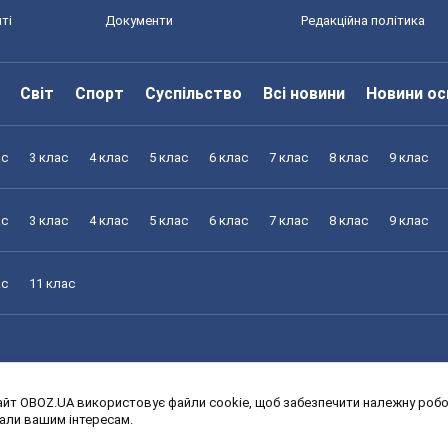
ті
Документи
Редакційна політика
Світ
Спорт
Суспільство
Всі новини
Новини ос
ас
3 клас
4 клас
5 клас
6 клас
7 клас
8 клас
9 клас
ас
3 клас
4 клас
5 клас
6 клас
7 клас
8 клас
9 клас
ас
11 клас
йт OBOZ.UA використовує файли cookie, щоб забезпечити належну робот
ас
3 клас
4 клас
5 клас
6 клас
7 клас
8 клас
9 клас
дали вашим інтересам.