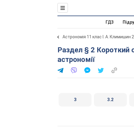
ГДЗ
Підр
Астрономія 11 клас І. А. Климишин 
Раздел § 2 Короткий огляд обєктів дослідження
астрономії
3
3.2