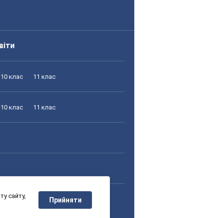
віти
10 клас
11 клас
10 клас
11 клас
у сайту,
10 клас
11 клас
Прийняти