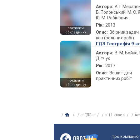
Автори:
А. Г. Мерзляк
Б. Полонський, М. С. Я
Ю. М. Рабінович
Рік:
2013
показати
Опис:
Збірник задач 
обкладинку
контрольних робіт
ГДЗ Географія 9 к
Автори:
В. М. Бойко, І
Дітчук
Рік:
2017
Опис:
Зошит для
практичних робіт
показати
обкладинку
✅ ГДЗ ✅
⚡ 11 клас ⚡
Ас
Про компанію