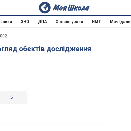
учники
ЗНО
ДПА
Онлайн уроки
НМТ
Моя їдаль
2002
5