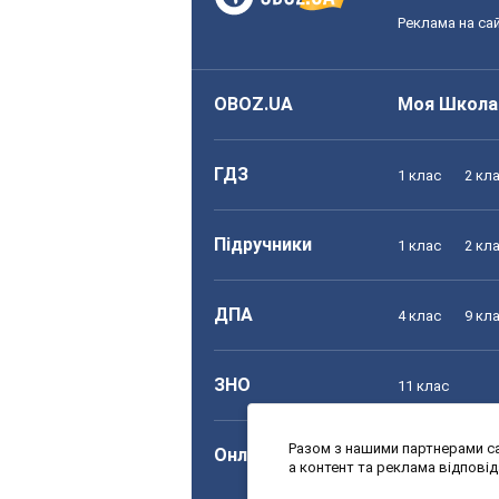
Реклама на сай
OBOZ.UA
Моя Школа
ГДЗ
1 клас
2 кл
Підручники
1 клас
2 кл
ДПА
4 клас
9 кл
ЗНО
11 клас
Разом з нашими партнерами са
Онлайн уроки
1 клас
2 кл
а контент та реклама відпові