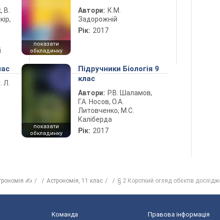
, В.
Автори:
К.М.
кір,
Задорожній
Рік:
2017
показати
і
обкладинку
лас
Підручники Біологія 9
клас
. Л.
Автори:
Р.В. Шаламов,
Г.А. Носов, О.А.
Литовченко, М.С.
Каліберда
показати
Рік:
2017
обкладинку
трономія ✍
Астрономiя, 11 клас
§ 2 Короткий огляд обєктів дослідж
Команда
Правова інформація