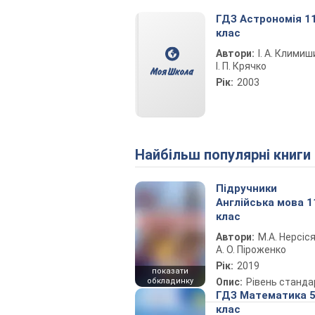
ГДЗ Астрономія 1
клас
Автори:
І. А. Климиш
І. П. Крячко
Рік:
2003
Найбільш популярні книги
Підручники
Англійська мова 1
клас
Автори:
М.А. Нерсіся
А. О. Піроженко
Рік:
2019
показати
обкладинку
Опис:
Рівень станда
ГДЗ Математика 
клас