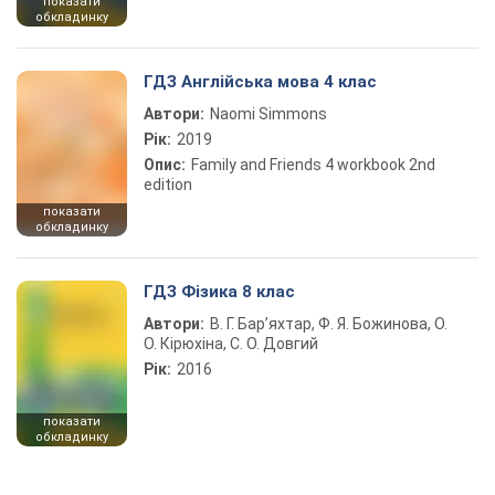
показати
обкладинку
ГДЗ Англійська мова 4 клас
Автори:
Naomi Simmons
Рік:
2019
Опис:
Family and Friends 4 workbook 2nd
edition
показати
обкладинку
ГДЗ Фізика 8 клас
Автори:
В. Г. Бар’яхтар, Ф. Я. Божинова, О.
О. Кірюхіна, С. О. Довгий
Рік:
2016
показати
обкладинку