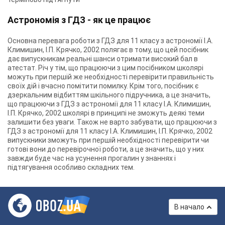
Астрономія з ГДЗ - як це працює
Основна перевага роботи з ГДЗ для 11 класу з астрономії І.А.
Климишин, І.П. Крячко, 2002 полягає в тому, що цей посібник
дає випускникам реальні шанси отримати високий бал в
атестат. Річ у тім, що працюючи з цим посібником школярі
можуть при першій же необхідності перевірити правильність
своїх дій і вчасно помітити помилку. Крім того, посібник є
дзеркальним відбиттям шкільного підручника, а це значить,
що працюючи з ГДЗ з астрономії для 11 класу І.А. Климишин,
І.П. Крячко, 2002 школярі в принципі не зможуть деякі теми
залишити без уваги. Також не варто забувати, що працюючи з
ГДЗ з астрономії для 11 класу І.А. Климишин, І.П. Крячко, 2002
випускники зможуть при першій необхідності перевірити чи
готові вони до перевірочної роботи, а це значить, що у них
завжди буде час на усунення прогалин у знаннях і
підтягування особливо складних тем.
В начало