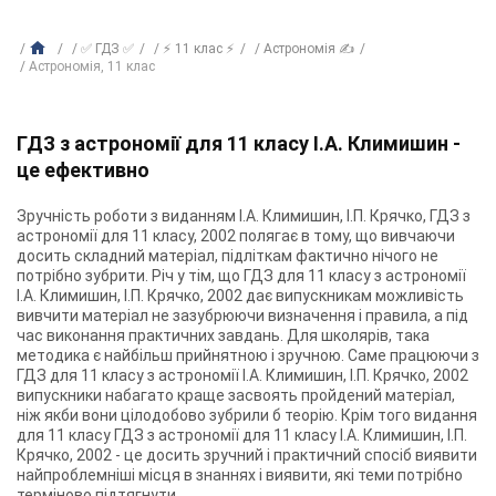
✅ ГДЗ ✅
⚡ 11 клас ⚡
Астрономія ✍
Астрономiя, 11 клас
ГДЗ з астрономії для 11 класу І.А. Климишин -
це ефективно
Зручність роботи з виданням І.А. Климишин, І.П. Крячко, ГДЗ з
астрономії для 11 класу, 2002 полягає в тому, що вивчаючи
досить складний матеріал, підліткам фактично нічого не
потрібно зубрити. Річ у тім, що ГДЗ для 11 класу з астрономії
І.А. Климишин, І.П. Крячко, 2002 дає випускникам можливість
вивчити матеріал не зазубрюючи визначення і правила, а під
час виконання практичних завдань. Для школярів, така
методика є найбільш прийнятною і зручною. Саме працюючи з
ГДЗ для 11 класу з астрономії І.А. Климишин, І.П. Крячко, 2002
випускники набагато краще засвоять пройдений матеріал,
ніж якби вони цілодобово зубрили б теорію. Крім того видання
для 11 класу ГДЗ з астрономії для 11 класу І.А. Климишин, І.П.
Крячко, 2002 - це досить зручний і практичний спосіб виявити
найпроблемніші місця в знаннях і виявити, які теми потрібно
терміново підтягнути