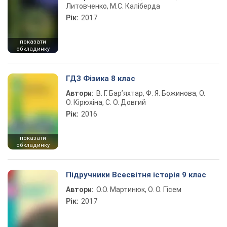
Литовченко, М.С. Каліберда
Рік:
2017
показати
обкладинку
ГДЗ Фізика 8 клас
Автори:
В. Г. Бар’яхтар, Ф. Я. Божинова, О.
О. Кірюхіна, С. О. Довгий
Рік:
2016
показати
обкладинку
Підручники Всесвітня історія 9 клас
Автори:
О.О. Мартинюк, О. О. Гісем
Рік:
2017