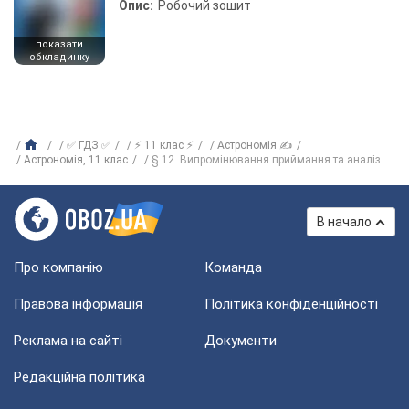
Опис:
Робочий зошит
показати
обкладинку
✅ ГДЗ ✅
⚡ 11 клас ⚡
Астрономія ✍
Астрономiя, 11 клас
§ 12. Випромінювання приймання та аналіз
В начало
Про компанію
Команда
Правова інформація
Політика конфіденційності
Реклама на сайті
Документи
Редакційна політика