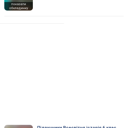
показати
обкладинку
Підручники Всесвітня історія 6 клас