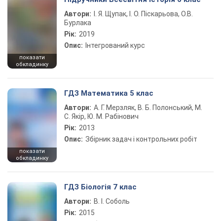
Автори:
І. Я. Щупак, І. О. Піскарьова, О.В.
Бурлака
Рік:
2019
Опис:
Інтегрований курс
показати
обкладинку
ГДЗ Математика 5 клас
Автори:
А. Г. Мерзляк, В. Б. Полонський, М.
С. Якір, Ю. М. Рабінович
Рік:
2013
Опис:
Збірник задач і контрольних робіт
показати
обкладинку
ГДЗ Біологія 7 клас
Автори:
В. І. Соболь
Рік:
2015