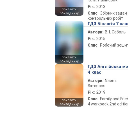
Ю. М. Рабінович
Рік:
2013
показати
Опис:
Збірник задач 
обкладинку
контрольних робіт
ГДЗ Біологія 7 кла
Автори:
В. І. Соболь
Рік:
2015
Опис:
Робочий зоши
показати
обкладинку
ГДЗ Англійська м
4 клас
Автори:
Naomi
Simmons
Рік:
2019
Опис:
Family and Fri
показати
4 workbook 2nd editio
обкладинку