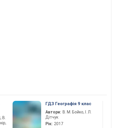
5
ГДЗ Географія 9 клас
Автори:
В. М. Бойко, І. Л.
Дітчук
, В.
кір,
Рік:
2017