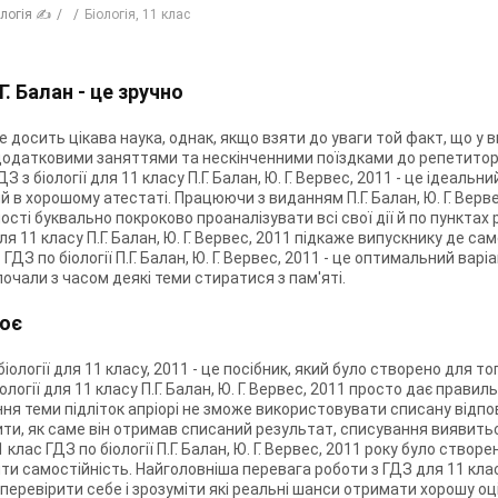
ологія ✍
Біологія, 11 клас
Г. Балан - це зручно
 досить цікава наука, однак, якщо взяти до уваги той факт, що у в
датковими заняттями та нескінченними поїздками до репетиторів
ДЗ з біології для 11 класу П.Г. Балан, Ю. Г. Вервес, 2011 - це ідеальн
 в хорошому атестаті. Працюючи з виданням П.Г. Балан, Ю. Г. Вервес
сті буквально покроково проаналізувати всі свої дії й по пунктах 
ля 11 класу П.Г. Балан, Ю. Г. Вервес, 2011 підкаже випускнику де сам
ГДЗ по біології П.Г. Балан, Ю. Г. Вервес, 2011 - це оптимальний вар
почали з часом деякі теми стиратися з пам'яті.
цює
з біології для 11 класу, 2011 - це посібник, який було створено для 
біології для 11 класу П.Г. Балан, Ю. Г. Вервес, 2011 просто дає правил
ня теми підліток апріорі не зможе використовувати списану відпові
ти, як саме він отримав списаний результат, списування виявить
ас ГДЗ по біології П.Г. Балан, Ю. Г. Вервес, 2011 року було створе
 самостійність. Найголовніша перевага роботи з ГДЗ для 11 класу з 
перевірити себе і зрозуміти які реальні шанси отримати хорошу оці