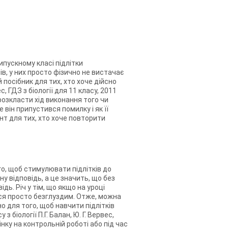
ипускному класі підлітки
, у них просто фізично не вистачає
ий посібник для тих, хто хоче дійсно
, ГДЗ з біології для 11 класу, 2011
розкласти хід виконання того чи
е він припустився помилку і як її
іант для тих, хто хоче повторити
того, щоб стимулювати підлітків до
ьну відповідь, а це значить, що без
дь. Річ у тім, що якщо на уроці
ся просто безглуздим. Отже, можна
но для того, щоб навчити підлітків
біології П.Г. Балан, Ю. Г. Вервес,
нку на контрольній роботі або під час