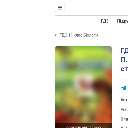
ГДЗ
Підр
ГДЗ 11 клас Біологія
ГД
П.
ст
Ав
Рік
Оп
показати обкладинку