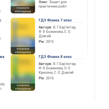
Опис:
Зошит для
практичних робіт
показати
і
обкладинку
с
ГДЗ Фізика 7 клас
Автори:
В. Г. Бар’яхтар,
Ф. Я. Божинова, С. О.
Довгий
т
Рік:
2015
показати
обкладинку
ова
ГДЗ Фізика 8 клас
Автори:
В. Г. Бар’яхтар,
Ф. Я. Божинова, О. О.
Кірюхіна, С. О. Довгий
Рік:
2016
ends
показати
n
обкладинку