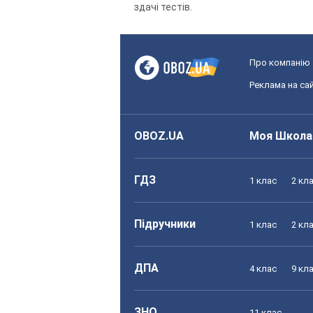
здачі тестів.
Про компанію
Реклама на сай
OBOZ.UA
Моя Школа
ГДЗ
1 клас
2 кл
Підручники
1 клас
2 кл
ДПА
4 клас
9 кл
ЗНО
11 клас