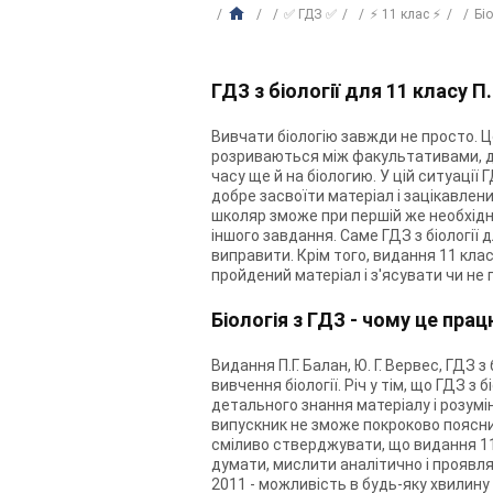
✅ ГДЗ ✅
⚡ 11 клас ⚡
Бі
ГДЗ з біології для 11 класу П.
Вивчати біологію завжди не просто. Це
розриваються між факультативами, до
часу ще й на біологию. У цій ситуації Г
добре засвоїти матеріал і зацікавлений
школяр зможе при першій же необхідно
іншого завдання. Саме ГДЗ з біології д
виправити. Крім того, видання 11 клас 
пройдений матеріал і з'ясувати чи не 
Біологія з ГДЗ - чому це пра
Видання П.Г. Балан, Ю. Г. Вервес, ГДЗ 
вивчення біології. Річ у тім, що ГДЗ з 
детального знання матеріалу і розумін
випускник не зможе покроково поясни
сміливо стверджувати, що видання 11 кл
думати, мислити аналітично і проявляти
2011 - можливість в будь-яку хвилину 