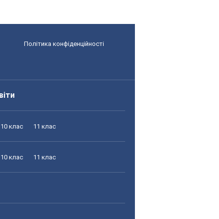
Політика конфіденційності
віти
10 клас
11 клас
10 клас
11 клас