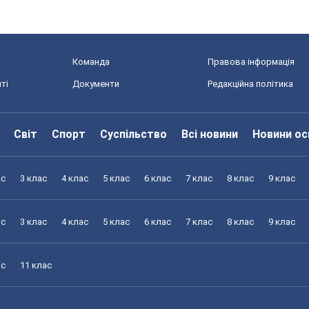
Команда
Правова інформація
ті
Документи
Редакційна політика
Світ
Спорт
Суспільство
Всі новини
Новини ос
ас
3 клас
4 клас
5 клас
6 клас
7 клас
8 клас
9 клас
ас
3 клас
4 клас
5 клас
6 клас
7 клас
8 клас
9 клас
ас
11 клас