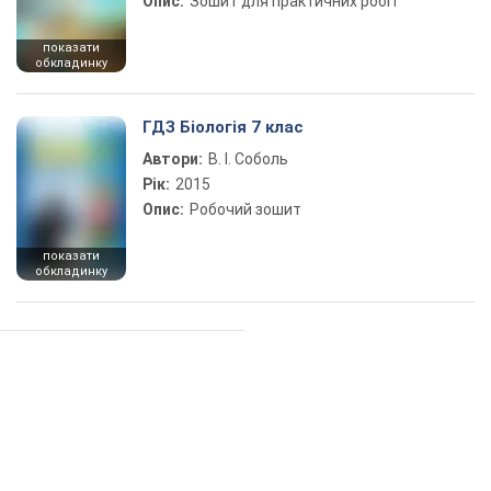
Опис:
Зошит для практичних робіт
показати
обкладинку
ГДЗ Біологія 7 клас
Автори:
В. І. Соболь
Рік:
2015
Опис:
Робочий зошит
показати
обкладинку