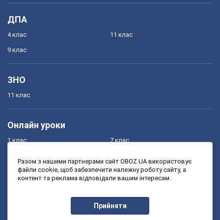
ДПА
4 клас
11 клас
9 клас
ЗНО
11 клас
Онлайн уроки
1 клас
7 клас
2 клас
8 клас
Разом з нашими партнерами сайт OBOZ.UA використовує
файли cookie, щоб забезпечити належну роботу сайту, а
3 клас
9 клас
контент та реклама відповідали вашим інтересам.
4 клас
10 клас
5 клас
11 клас
Прийняти
6 клас