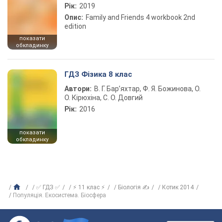
Рік:
2019
Опис:
Family and Friends 4 workbook 2nd
edition
показати
обкладинку
ГДЗ Фізика 8 клас
Автори:
В. Г. Бар’яхтар, Ф. Я. Божинова, О.
О. Кірюхіна, С. О. Довгий
Рік:
2016
показати
обкладинку
✅ ГДЗ ✅
⚡ 11 клас ⚡
Біологія ✍
Котик 2014
Популяція. Екосистема. Біосфера