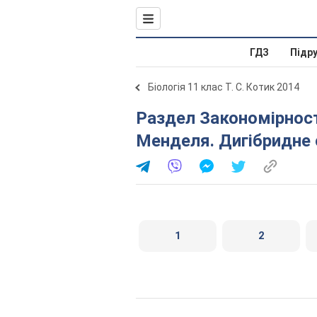
ГДЗ
Підр
Біологія 11 клас Т. С. Котик 2014
Раздел Закономірності спадковості. Закони Г.
Менделя. Дигібридне
1
2