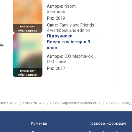
Автори:
Naomi
Simmons
т
Рік:
2019
Опис:
Family and Friends
показати
4 workbook 2nd edition
обкладинку
Підручники
Всесвітня історія 9
ар,
клас
й
Автори:
О.О. Мартинюк,
О. О. Гісем
Рік:
2017
показати
обкладинку
ологія ✍
Котик 2014
Закономірності спадковості
Закони Г. Менд
Команда
Правова інформація