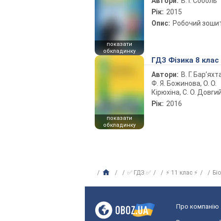
Автори:
В. І. Соболь
Рік:
2015
Опис:
Робочий зоши
показати
обкладинку
ГДЗ Фізика 8 клас
Автори:
В. Г. Бар’яхт
Ф. Я. Божинова, О. О.
Кірюхіна, С. О. Довги
Рік:
2016
показати
обкладинку
✅ ГДЗ ✅
⚡ 11 клас ⚡
Бі
Про компанію