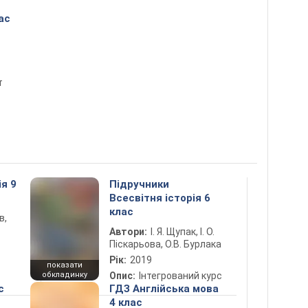
ас
т
ія 9
Підручники
Всесвітня історія 6
клас
в,
Автори:
І. Я. Щупак, І. О.
Піскарьова, О.В. Бурлака
Рік:
2019
показати
обкладинку
Опис:
Інтегрований курс
с
ГДЗ Англійська мова
4 клас