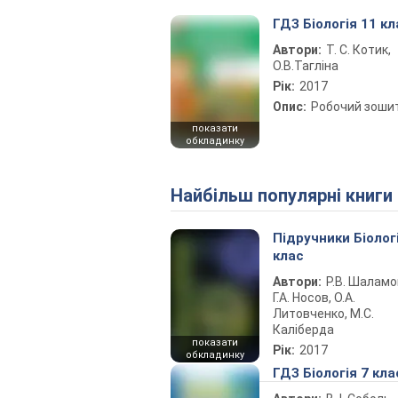
ГДЗ Біологія 11 кл
Автори:
Т. С. Котик,
О.В.Тагліна
Рік:
2017
Опис:
Робочий зоши
показати
обкладинку
Найбільш популярні книги
Підручники Біолог
клас
Автори:
Р.В. Шаламо
Г.А. Носов, О.А.
Литовченко, М.С.
Каліберда
показати
Рік:
2017
обкладинку
ГДЗ Біологія 7 кла