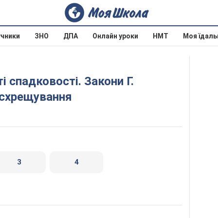
учники
ЗНО
ДПА
Онлайн уроки
НМТ
Моя їдаль
 схрещування
3
4