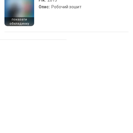
Рік:
2015
Опис:
Робочий зошит
показати
обкладинку