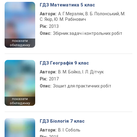
ГДЗ Математика 5 клас
Автори:
А. Г. Мерзляк, В. Б. Полонський, М.
С. Якір, Ю. М. Рабінович
Рік:
2013
Опис:
Збірник задач і контрольних робіт
показати
обкладинку
ГДЗ Географія 9 клас
Автори:
В. М. Бойко, І. Л. Дітчук
Рік:
2017
Опис:
Зошит для практичних робіт
показати
обкладинку
ГДЗ Біологія 7 клас
Автори:
В. І. Соболь