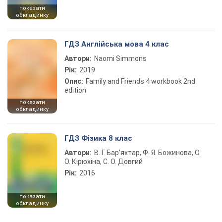
показати
обкладинку
ГДЗ Англійська мова 4 клас
Автори:
Naomi Simmons
Рік:
2019
Опис:
Family and Friends 4 workbook 2nd
edition
показати
обкладинку
ГДЗ Фізика 8 клас
Автори:
В. Г. Бар’яхтар, Ф. Я. Божинова, О.
О. Кірюхіна, С. О. Довгий
Рік:
2016
показати
обкладинку