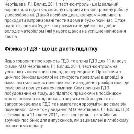
Чертіщева, Л.І. Вялих, 2011, тест-контроль - це ідеальний
варіант для підлітків, які хочуть прийти на контрольну роботу
у всеозброєнні. Даний посібник дає школярам можливість
проходити імпровізовані тести вдома в будь-який час. Отже,
підліток завжди буде чітко розуміти чи дійсно він добре
володіє матеріалом і які у нього шанси на успішне написання
тестів.
Фізика з ГДЗ - що це дасть підлітку
Якщо говорити про користь ГДЗ, то вплив ГДЗ для 11 класу з
фізики М.О. Чертіщева, Л.І. Вялих, 2011, тест-контроль на
успішність випускників складно переоцінити. Працюючи з
цим посібником школярі не списують правильні відповіді, а
намагаються самостійно виконати завдання і розібратися, де
саме вони припустилися помилки. Сам принцип ГДЗ
побудований на тому, що підліток, працюючи з посібником
має не списувати відповідь, а звіряти свій результат із
запропонованим в ГДЗ та намагатися зрозуміти, де саме він
помилився. Саме тому видання М.О. Чертіщева, Л.І. Вялих, ГДЗ
з фізики для 11 класу, 2011, тест-контроль - це найбільш
зручний посібник для випускників, які зацікавлені в глибокому
освоєнні матеріалу.