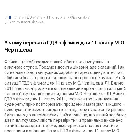
✅ ГДЗ ✅
⚡ 11 клас ⚡
Фізика ✍
Тест-контроль Фізика
У чому перевага ГДЗ з фізики для 11 класу М.О.
Чертіщева
Фізика - це той предмет, який у багатьох випускників
викликає ступор. Предмет досить цікавий, але складний. І як
би не намагався випускник заробити гарну оцінку в атестат,
обійтися без сторонньої допомоги він просто не зможе. У цій
ситуації ГДЗ з фізики для 11 класу М.О. Чертіщева, Л.І. Вялих,
2011, тест-контроль - це оптимальний варіант для підлітків. З
одного боку, працюючи з виданням М.О. Чертіщева, Л.І. Вялих,
ГДЗ з фізики для 11 класу, 2011, тест-контроль випускник
буде регулярно повторювати пройдений матеріал, з іншого -
виконуючи письмові завдання він відточить варіанти рішень
буквально до автоматизму. Найголовніше, що даний посібник
дає підлітку можливість перевірити чи правильно виконано
те чи інше завдання, отже, школяр може вчасно помітити
прогалини в знаннях. Також ГДЗ з фізики для 11 класу М.О.