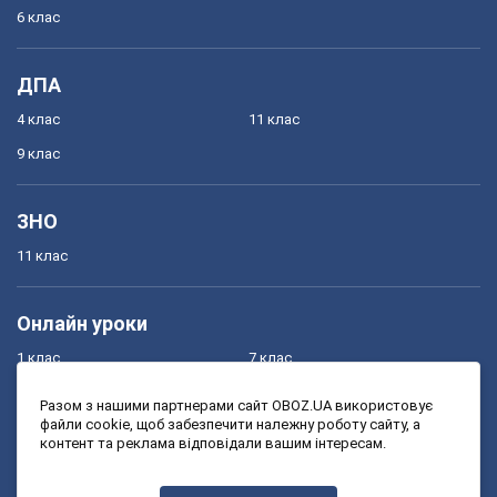
6 клас
ДПА
4 клас
11 клас
9 клас
ЗНО
11 клас
Онлайн уроки
1 клас
7 клас
2 клас
8 клас
Разом з нашими партнерами сайт OBOZ.UA використовує
файли cookie, щоб забезпечити належну роботу сайту, а
3 клас
9 клас
контент та реклама відповідали вашим інтересам.
4 клас
10 клас
5 клас
11 клас