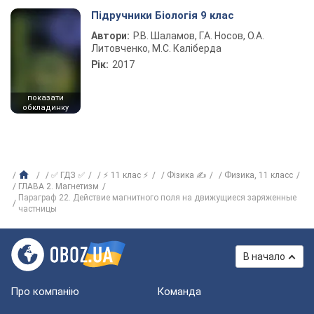
Підручники Біологія 9 клас
Автори:
Р.В. Шаламов, Г.А. Носов, О.А.
Литовченко, М.С. Каліберда
Рік:
2017
показати
обкладинку
✅ ГДЗ ✅
⚡ 11 клас ⚡
Фізика ✍
Физика, 11 класс
ГЛАВА 2. Магнетизм
Параграф 22. Действие магнитного поля на движущиеся заряженные
частницы
В начало
Про компанію
Команда