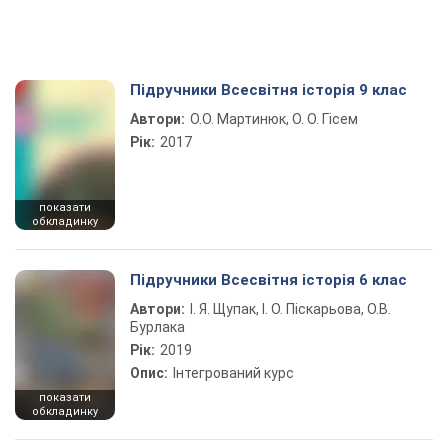
Підручники Всесвітня історія 9 клас
Автори:
О.О. Мартинюк, О. О. Гісем
Рік:
2017
показати
обкладинку
Підручники Всесвітня історія 6 клас
Автори:
І. Я. Щупак, І. О. Піскарьова, О.В.
Бурлака
Рік:
2019
Опис:
Інтегрований курс
показати
обкладинку