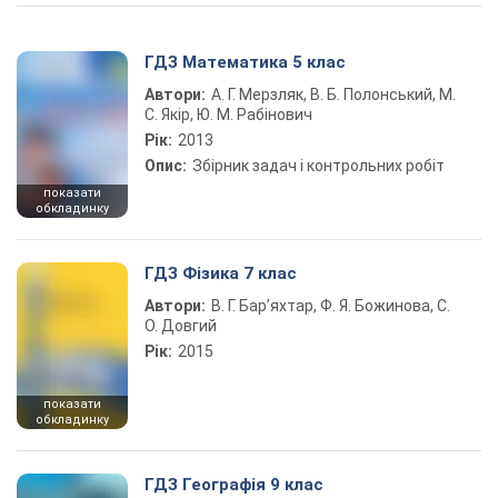
ГДЗ Математика 5 клас
Автори:
А. Г. Мерзляк, В. Б. Полонський, М.
С. Якір, Ю. М. Рабінович
Рік:
2013
Опис:
Збірник задач і контрольних робіт
показати
обкладинку
ГДЗ Фізика 7 клас
Автори:
В. Г. Бар’яхтар, Ф. Я. Божинова, С.
О. Довгий
Рік:
2015
показати
обкладинку
ГДЗ Географія 9 клас