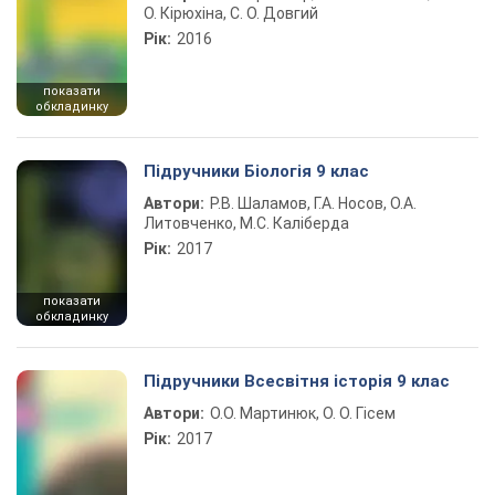
О. Кірюхіна, С. О. Довгий
Рік:
2016
показати
обкладинку
Підручники Біологія 9 клас
Автори:
Р.В. Шаламов, Г.А. Носов, О.А.
Литовченко, М.С. Каліберда
Рік:
2017
показати
обкладинку
Підручники Всесвітня історія 9 клас
Автори:
О.О. Мартинюк, О. О. Гісем
Рік:
2017