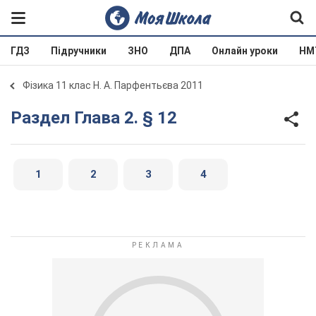
ГДЗ
Підручники
ЗНО
ДПА
Онлайн уроки
НМ
Фізика 11 клас Н. А. Парфентьєва 2011
Раздел Глава 2. § 12
1
2
3
4