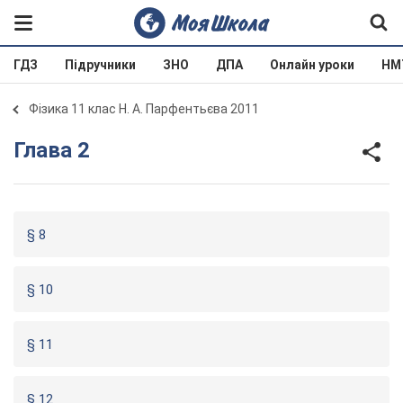
ГДЗ
Підручники
ЗНО
ДПА
Онлайн уроки
НМ
Фізика 11 клас Н. А. Парфентьєва 2011
Глава 2
§ 8
§ 10
§ 11
§ 12