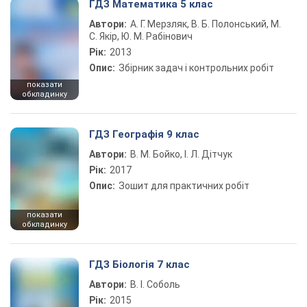
ГДЗ Математика 5 клас
Автори:
А. Г. Мерзляк, В. Б. Полонський, М.
С. Якір, Ю. М. Рабінович
Рік:
2013
Опис:
Збірник задач і контрольних робіт
показати
обкладинку
ГДЗ Географія 9 клас
Автори:
В. М. Бойко, І. Л. Дітчук
Рік:
2017
Опис:
Зошит для практичних робіт
показати
обкладинку
ГДЗ Біологія 7 клас
Автори:
В. І. Соболь
Рік:
2015