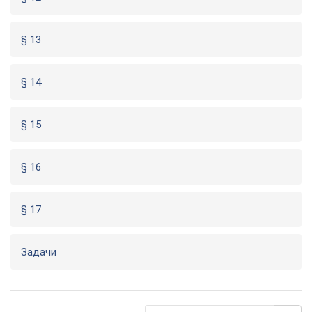
§ 13
§ 14
§ 15
§ 16
§ 17
Задачи