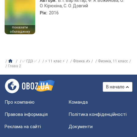
Автори:
В. Г. Бар’яхтар, Ф. Я. Божинова, О.
О. Кірюхіна, С. О. Довгий
Рік:
2016
показати
обкладинку
✅ ГДЗ ✅
⚡ 11 клас ⚡
Фізика ✍
Физика, 11 класс
Глава 2
В начало
Про компанію
Команда
Правова інформація
Політика конфіденційності
Реклама на сайті
Документи