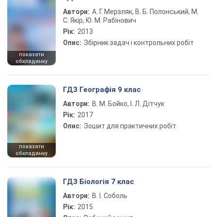
Автори:
А. Г. Мерзляк, В. Б. Полонський, М.
С. Якір, Ю. М. Рабінович
Рік:
2013
Опис:
Збірник задач і контрольних робіт
показати
обкладинку
ГДЗ Географія 9 клас
Автори:
В. М. Бойко, І. Л. Дітчук
Рік:
2017
Опис:
Зошит для практичних робіт
показати
обкладинку
ГДЗ Біологія 7 клас
Автори:
В. І. Соболь
Рік:
2015