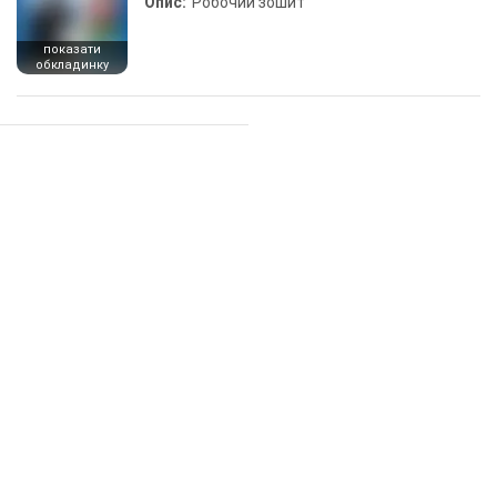
Опис:
Робочий зошит
показати
обкладинку