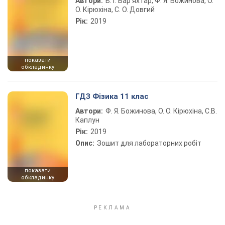
Автори:
В. Г. Бар’яхтар, Ф. Я. Божинова, О.
О. Кірюхіна, С. О. Довгий
Рік:
2019
показати
обкладинку
ГДЗ Фізика 11 клас
Автори:
Ф. Я. Божинова, О. О. Кірюхіна, С.В.
Каплун
Рік:
2019
Опис:
Зошит для лабораторних робіт
показати
обкладинку