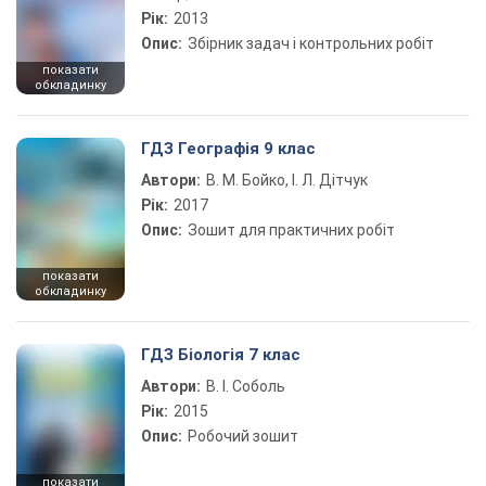
Рік:
2013
Опис:
Збірник задач і контрольних робіт
показати
обкладинку
ГДЗ Географія 9 клас
Автори:
В. М. Бойко, І. Л. Дітчук
Рік:
2017
Опис:
Зошит для практичних робіт
показати
обкладинку
ГДЗ Біологія 7 клас
Автори:
В. І. Соболь
Рік:
2015
Опис:
Робочий зошит
показати