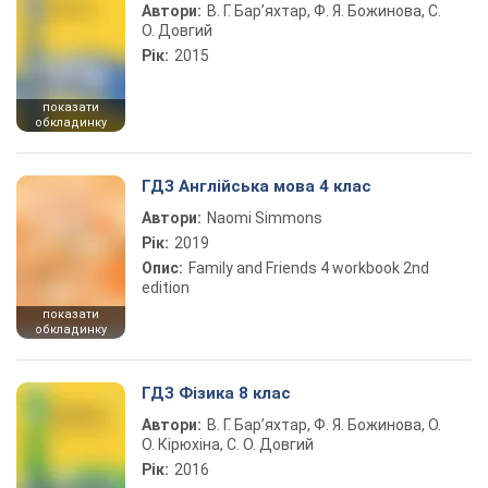
Автори:
В. Г. Бар’яхтар, Ф. Я. Божинова, С.
О. Довгий
Рік:
2015
показати
обкладинку
ГДЗ Англійська мова 4 клас
Автори:
Naomi Simmons
Рік:
2019
Опис:
Family and Friends 4 workbook 2nd
edition
показати
обкладинку
ГДЗ Фізика 8 клас
Автори:
В. Г. Бар’яхтар, Ф. Я. Божинова, О.
О. Кірюхіна, С. О. Довгий
Рік:
2016