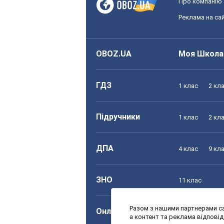
Про компанію
Реклама на сай
OBOZ.UA
Моя Школа
ГДЗ
1 клас
2 кл
Підручники
1 клас
2 кл
ДПА
4 клас
9 кл
ЗНО
11 клас
Разом з нашими партнерами са
Онлайн уроки
1 клас
2 кл
а контент та реклама відпові