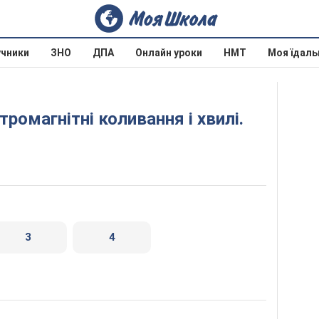
учники
ЗНО
ДПА
Онлайн уроки
НМТ
Моя їдаль
3
4