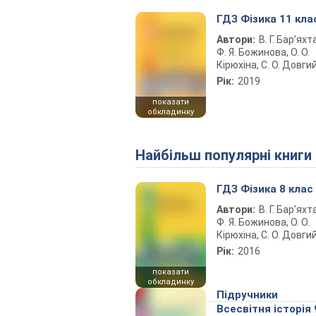
ГДЗ Фізика 11 кла
Автори:
В. Г. Бар’яхт
Ф. Я. Божинова, О. О.
Кірюхіна, С. О. Довги
Рік:
2019
показати
обкладинку
Найбільш популярні книги
ГДЗ Фізика 8 клас
Автори:
В. Г. Бар’яхт
Ф. Я. Божинова, О. О.
Кірюхіна, С. О. Довги
Рік:
2016
показати
обкладинку
Підручники
Всесвітня історія 