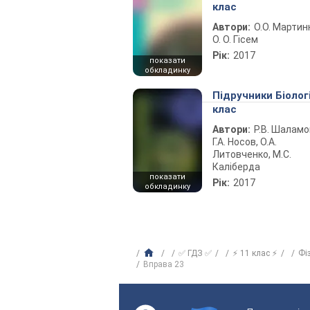
клас
Автори:
О.О. Мартин
О. О. Гісем
Рік:
2017
показати
обкладинку
Підручники Біолог
клас
Автори:
Р.В. Шаламо
Г.А. Носов, О.А.
Литовченко, М.С.
Каліберда
показати
Рік:
2017
обкладинку
✅ ГДЗ ✅
⚡ 11 клас ⚡
Фі
Вправа 23