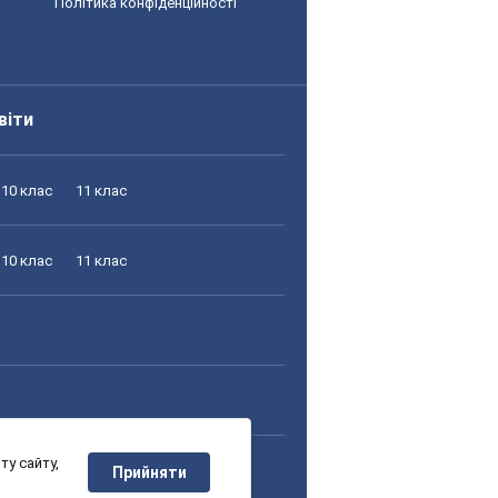
Політика конфіденційності
віти
10 клас
11 клас
10 клас
11 клас
у сайту,
10 клас
11 клас
Прийняти