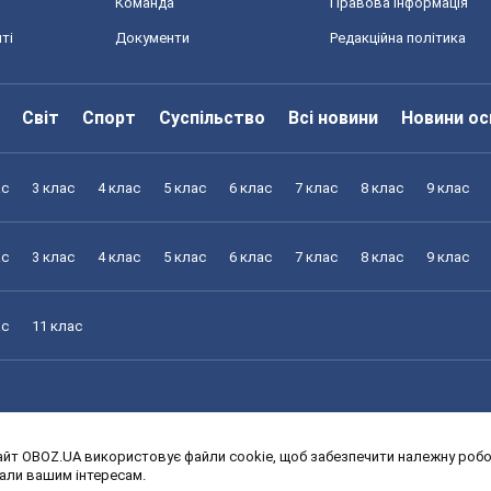
Команда
Правова інформація
ті
Документи
Редакційна політика
Світ
Спорт
Суспільство
Всі новини
Новини ос
ас
3 клас
4 клас
5 клас
6 клас
7 клас
8 клас
9 клас
ас
3 клас
4 клас
5 клас
6 клас
7 клас
8 клас
9 клас
ас
11 клас
йт OBOZ.UA використовує файли cookie, щоб забезпечити належну робот
ас
3 клас
4 клас
5 клас
6 клас
7 клас
8 клас
9 клас
дали вашим інтересам.