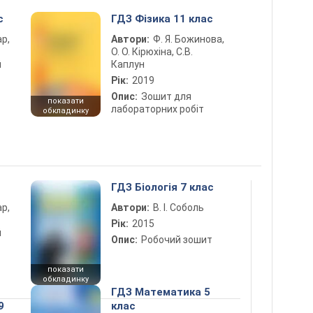
с
ГДЗ Фізика 11 клас
ар,
Автори:
Ф. Я. Божинова,
О. О. Кірюхіна, С.В.
й
Каплун
Рік:
2019
Опис:
Зошит для
показати
лабораторних робіт
обкладинку
ГДЗ Біологія 7 клас
ар,
Автори:
В. І. Соболь
Рік:
2015
й
Опис:
Робочий зошит
показати
обкладинку
ГДЗ Математика 5
9
клас