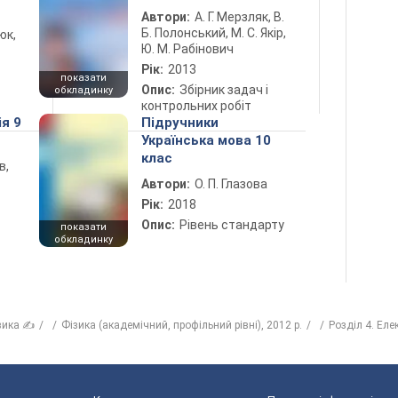
Автори:
А. Г. Мерзляк, В.
Б. Полонський, М. С. Якір,
юк,
Ю. М. Рабінович
Рік:
2013
показати
Опис:
Збірник задач і
обкладинку
контрольних робіт
ія 9
Підручники
Українська мова 10
клас
в,
Автори:
О. П. Глазова
Рік:
2018
Опис:
Рівень стандарту
показати
обкладинку
зика ✍
Фізика (академічний, профільний рівні), 2012 р.
Розділ 4. Еле