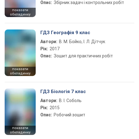
Опис:
Збірник задач і контрольних робіт
показати
обкладинку
ГДЗ Географія 9 клас
Автори:
В. М. Бойко, І. Л. Дітчук
Рік:
2017
Опис:
Зошит для практичних робіт
показати
обкладинку
ГДЗ Біологія 7 клас
Автори:
В. І. Соболь
Рік:
2015
Опис:
Робочий зошит
показати
обкладинку