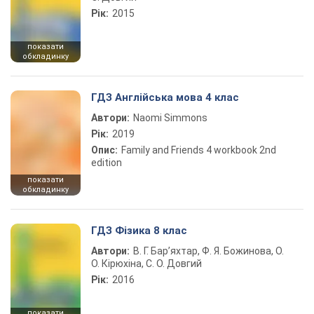
Рік:
2015
показати
обкладинку
ГДЗ Англійська мова 4 клас
Автори:
Naomi Simmons
Рік:
2019
Опис:
Family and Friends 4 workbook 2nd
edition
показати
обкладинку
ГДЗ Фізика 8 клас
Автори:
В. Г. Бар’яхтар, Ф. Я. Божинова, О.
О. Кірюхіна, С. О. Довгий
Рік:
2016
показати