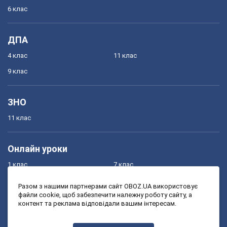
6 клас
ДПА
4 клас
11 клас
9 клас
ЗНО
11 клас
Онлайн уроки
1 клас
7 клас
2 клас
8 клас
Разом з нашими партнерами сайт OBOZ.UA використовує
файли cookie, щоб забезпечити належну роботу сайту, а
3 клас
9 клас
контент та реклама відповідали вашим інтересам.
4 клас
10 клас