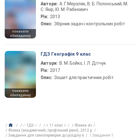
Автори:
А. Г. Мерзляк, В. Б. Полонський, М.
С. Якір, Ю. М. Рабінович
Рік:
2013
Опис:
Збірник задач і контрольних робіт
показати
обкладинку
ГДЗ Географія 9 клас
Автори:
В. М. Бойко, І. Л. Дітчук
Рік:
2017
Опис:
Зошит для практичних робіт
показати
обкладинку
✅ ГДЗ ✅
⚡ 11 клас ⚡
Фізика ✍
Фізика (академічний, профільний рівні), 2012 р.
Завдання для самоперевірки до розділу 6
Завдання 1