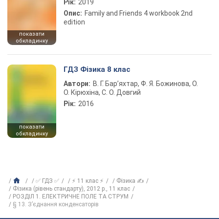
Рік:
2019
Опис:
Family and Friends 4 workbook 2nd
edition
показати
обкладинку
ГДЗ Фізика 8 клас
Автори:
В. Г. Бар’яхтар, Ф. Я. Божинова, О.
О. Кірюхіна, С. О. Довгий
Рік:
2016
показати
обкладинку
✅ ГДЗ ✅
⚡ 11 клас ⚡
Фізика ✍
Фізика (рівень стандарту), 2012 р., 11 клас
РОЗДІЛ 1. ЕЛЕКТРИЧНЕ ПОЛЕ ТА СТРУМ
§ 13. З’єднання конденсаторів