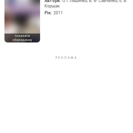
Автори:
О. І. Ляшенко, В. Ф. Савченко, Є. В.
Коршак
Рік:
2011
показати
обкладинку