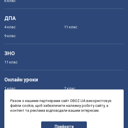
6 клас
ДПА
4 клас
11 клас
9 клас
ЗНО
11 клас
Онлайн уроки
1 клас
7 клас
2 клас
8 клас
Разом з нашими партнерами сайт OBOZ.UA використовує
файли cookie, щоб забезпечити належну роботу сайту, а
3 клас
9 клас
контент та реклама відповідали вашим інтересам.
4 клас
10 клас
5 клас
11 клас
Прийняти