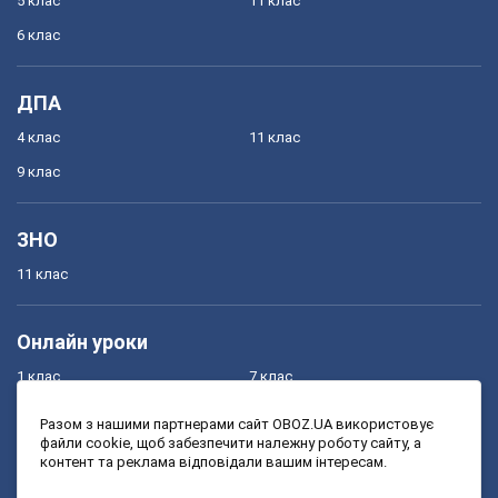
5 клас
11 клас
6 клас
ДПА
4 клас
11 клас
9 клас
ЗНО
11 клас
Онлайн уроки
1 клас
7 клас
2 клас
8 клас
Разом з нашими партнерами сайт OBOZ.UA використовує
файли cookie, щоб забезпечити належну роботу сайту, а
3 клас
9 клас
контент та реклама відповідали вашим інтересам.
4 клас
10 клас