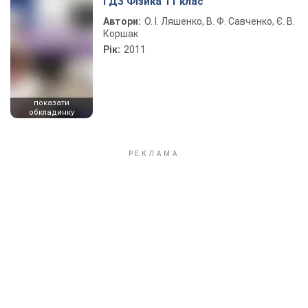
Play Video
ГДЗ Фізика 11 клас
Автори:
О. І. Ляшенко, В. Ф. Савченко, Є. В.
Коршак
Рік:
2011
показати
обкладинку