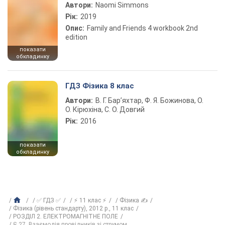
Автори:
Naomi Simmons
Рік:
2019
Опис:
Family and Friends 4 workbook 2nd
edition
показати
обкладинку
ГДЗ Фізика 8 клас
Автори:
В. Г. Бар’яхтар, Ф. Я. Божинова, О.
О. Кірюхіна, С. О. Довгий
Рік:
2016
показати
обкладинку
✅ ГДЗ ✅
⚡ 11 клас ⚡
Фізика ✍
Фізика (рівень стандарту), 2012 р., 11 клас
РОЗДІЛ 2. ЕЛЕКТРОМАГНІТНЕ ПОЛЕ
§ 27. Взаємодія провідників зі струмом