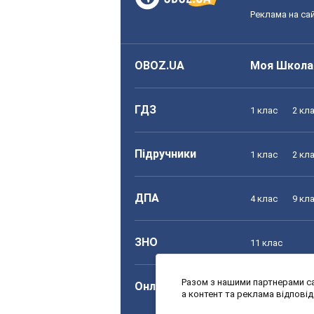
Реклама на сай
OBOZ.UA
Моя Школа
ГДЗ
1 клас
2 кл
Підручники
1 клас
2 кл
ДПА
4 клас
9 кл
ЗНО
11 клас
Разом з нашими партнерами са
Онлайн уроки
1 клас
2 кл
а контент та реклама відпові