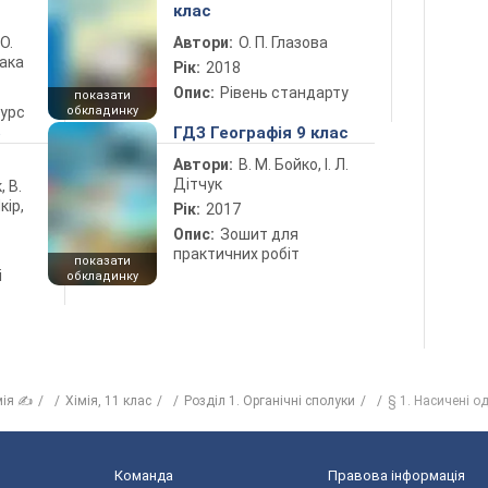
клас
 О.
Автори:
О. П. Глазова
лака
Рік:
2018
Опис:
Рівень стандарту
показати
курс
обкладинку
5
ГДЗ Географія 9 клас
Автори:
В. М. Бойко, І. Л.
Дітчук
, В.
кір,
Рік:
2017
Опис:
Зошит для
практичних робіт
показати
і
обкладинку
мія ✍
Хiмiя, 11 клас
Розділ 1. Органічні сполуки
§ 1. Насичені о
Команда
Правова інформація