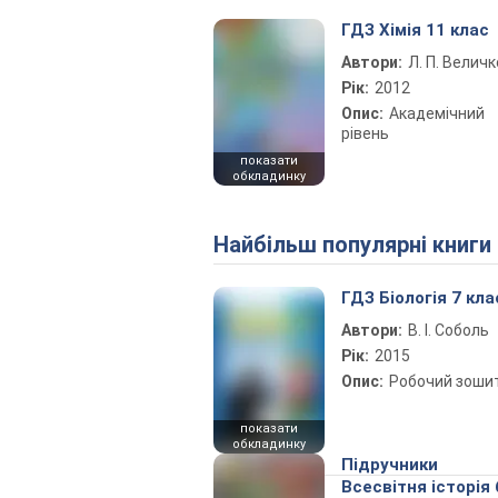
ГДЗ Хімія 11 клас
Автори:
Л. П. Величк
Рік:
2012
Опис:
Академічний
рівень
показати
обкладинку
Найбільш популярні книги
ГДЗ Біологія 7 кла
Автори:
В. І. Соболь
Рік:
2015
Опис:
Робочий зоши
показати
обкладинку
Підручники
Всесвітня історія 