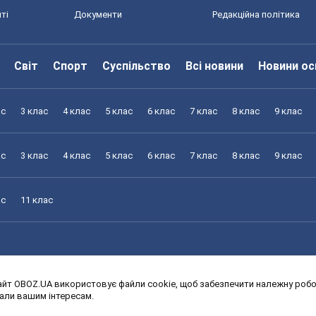
ті
Документи
Редакційна політика
Світ
Спорт
Суспільство
Всі новини
Новини ос
ас
3 клас
4 клас
5 клас
6 клас
7 клас
8 клас
9 клас
ас
3 клас
4 клас
5 клас
6 клас
7 клас
8 клас
9 клас
ас
11 клас
йт OBOZ.UA використовує файли cookie, щоб забезпечити належну робот
ас
3 клас
4 клас
5 клас
6 клас
7 клас
8 клас
9 клас
дали вашим інтересам.