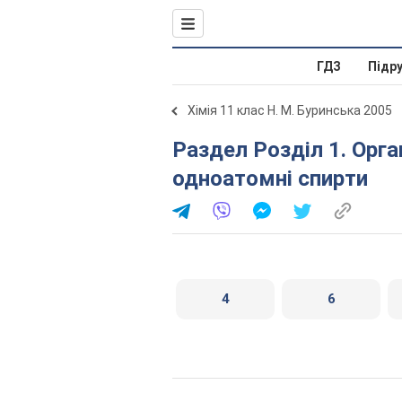
ГДЗ
Підр
Хімія 11 клас Н. М. Буринська 2005
Раздел Розділ 1. Органічні сполуки. § 1. Насичені
одноатомні спирти
4
6