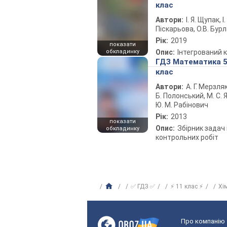
клас
Автори:
І. Я. Щупак, І.
Піскарьова, О.В. Бур
Рік:
2019
показати
обкладинку
Опис:
Інтегрований 
ГДЗ Математика 
клас
Автори:
А. Г. Мерзляк
Б. Полонський, М. С. Я
Ю. М. Рабінович
Рік:
2013
показати
Опис:
Збірник задач 
обкладинку
контрольних робіт
✅ ГДЗ ✅
⚡ 11 клас ⚡
Хі
Про компанію