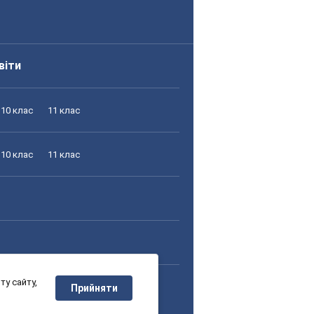
віти
10 клас
11 клас
10 клас
11 клас
у сайту,
10 клас
11 клас
Прийняти