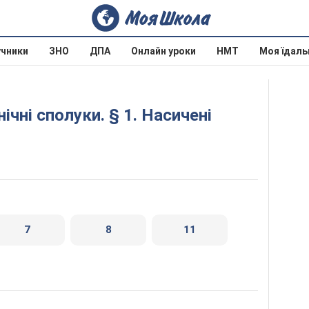
учники
ЗНО
ДПА
Онлайн уроки
НМТ
Моя їдаль
7
8
11