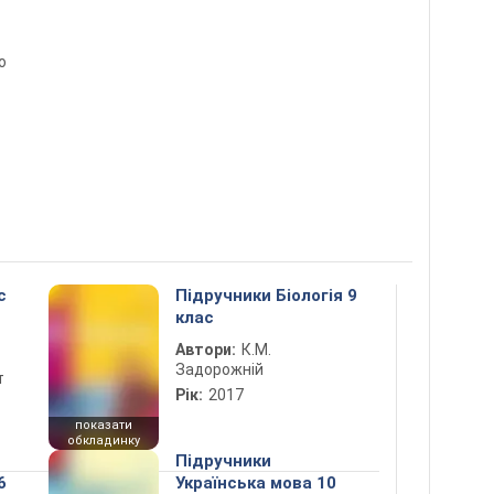
о
с
Підручники Біологія 9
клас
Автори:
К.М.
Задорожній
т
Рік:
2017
показати
обкладинку
Підручники
6
Українська мова 10