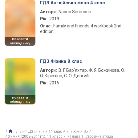
ГДЗ Англійська мова 4 клас
Автори:
Naomi Simmons
Рік:
2019
Опис:
Family and Friends 4 workbook 2nd
edition
показати
обкладинку
ГДЗ Фізика 8 клас
Автори:
В. Г. Бар’яхтар, Ф. Я. Божинова, О.
О. Кірюхіна, С. О. Довгий
Рік:
2016
показати
обкладинку
✅ ГДЗ ✅
⚡ 11 клас ⚡
Хімія ✍
Химия (2002-2011гг.), 11 класс
Глава 1. Строение атома