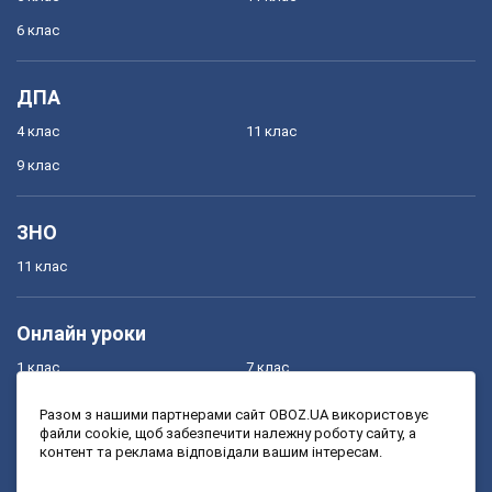
6 клас
ДПА
4 клас
11 клас
9 клас
ЗНО
11 клас
Онлайн уроки
1 клас
7 клас
2 клас
8 клас
Разом з нашими партнерами сайт OBOZ.UA використовує
файли cookie, щоб забезпечити належну роботу сайту, а
3 клас
9 клас
контент та реклама відповідали вашим інтересам.
4 клас
10 клас