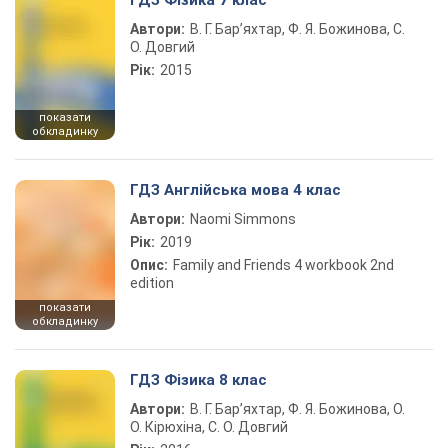
ГДЗ Фізика 7 клас
Автори:
В. Г. Бар’яхтар, Ф. Я. Божинова, С.
О. Довгий
Рік:
2015
показати
обкладинку
ГДЗ Англійська мова 4 клас
Автори:
Naomi Simmons
Рік:
2019
Опис:
Family and Friends 4 workbook 2nd
edition
показати
обкладинку
ГДЗ Фізика 8 клас
Автори:
В. Г. Бар’яхтар, Ф. Я. Божинова, О.
О. Кірюхіна, С. О. Довгий