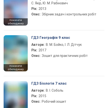
С. Якір, Ю. М. Рабінович
Рік:
2013
Опис:
Збірник задач і контрольних робіт
показати
обкладинку
ГДЗ Географія 9 клас
Автори:
В. М. Бойко, І. Л. Дітчук
Рік:
2017
Опис:
Зошит для практичних робіт
показати
обкладинку
ГДЗ Біологія 7 клас
Автори:
В. І. Соболь
Рік:
2015
Опис:
Робочий зошит