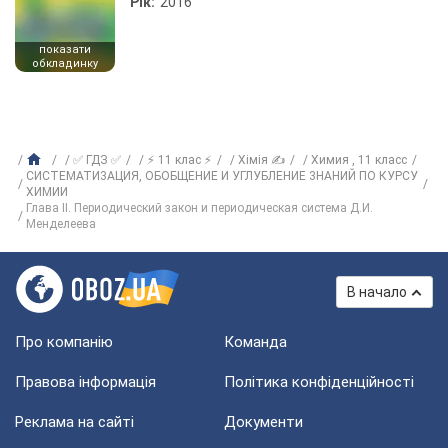
Рік:
2016
показати
обкладинку
✅ ГДЗ ✅
⚡ 11 клас ⚡
Хімія ✍
Химия , 11 класс
СИСТЕМАТИ3АЦИЯ, ОБОБЩЕНИЕ И УГЛУБЛЕНИЕ 3НАНИЙ ПО КУРСУ
ХИМИИ
Глава II. Периодический закон и периодическая система Д.И.
Менделеева
В начало
Про компанію
Команда
Правова інформація
Політика конфіденційності
Реклама на сайті
Документи