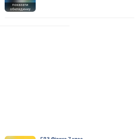
показати
обкладинку