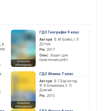
5
ГДЗ Географія 9 клас
Автори:
В. М. Бойко, І. Л.
Дітчук
, В.
кір,
Рік:
2017
Опис:
Зошит для
практичних робіт
показати
і
обкладинку
с
ГДЗ Фізика 7 клас
Автори:
В. Г. Бар’яхтар,
Ф. Я. Божинова, С. О.
Довгий
т
Рік:
2015
показати
обкладинку