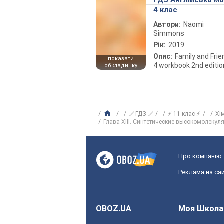
ГДЗ Англійська м
4 клас
Автори:
Naomi
Simmons
Рік:
2019
Опис:
Family and Fri
показати
4 workbook 2nd editio
обкладинку
✅ ГДЗ ✅
⚡ 11 клас ⚡
Хі
Глава XIII. Синтетические высокомолеку
Про компанію
Реклама на сай
OBOZ.UA
Моя Школа