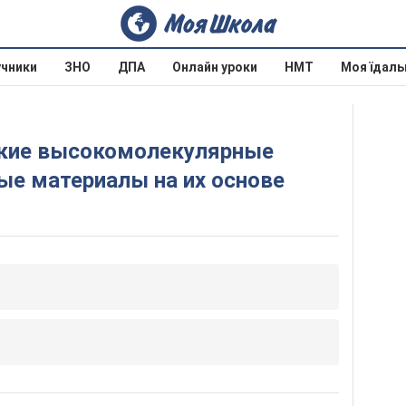
учники
ЗНО
ДПА
Онлайн уроки
НМТ
Моя їдаль
ые материалы на их основе