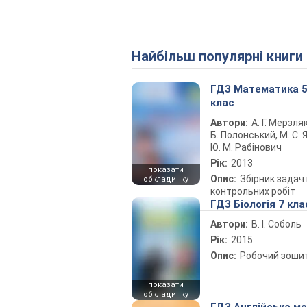
Найбільш популярні книги
ГДЗ Математика 
клас
Автори:
А. Г. Мерзляк
Б. Полонський, М. С. Я
Ю. М. Рабінович
Рік:
2013
показати
Опис:
Збірник задач 
обкладинку
контрольних робіт
ГДЗ Біологія 7 кла
Автори:
В. І. Соболь
Рік:
2015
Опис:
Робочий зоши
показати
обкладинку