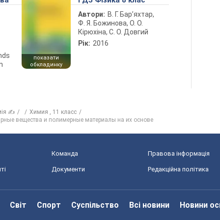
ова
ГДЗ Фізика 8 клас
Автори:
В. Г. Бар’яхтар,
Ф. Я. Божинова, О. О.
Кірюхіна, С. О. Довгий
Рік:
2016
ends
показати
n
обкладинку
мія ✍
Химия , 11 класс
лярные вещества и полимерные материалы на их основе
Команда
Правова інформація
ті
Документи
Редакційна політика
Світ
Спорт
Суспільство
Всі новини
Новини ос