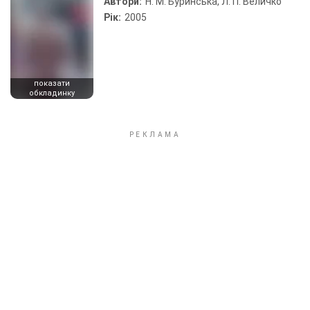
Автори:
Н. М. Буринська, Л. П. Величко
Рік:
2005
показати
обкладинку