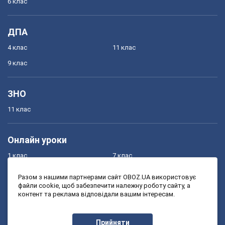
6 клас
ДПА
4 клас
11 клас
9 клас
ЗНО
11 клас
Онлайн уроки
1 клас
7 клас
2 клас
8 клас
Разом з нашими партнерами сайт OBOZ.UA використовує
файли cookie, щоб забезпечити належну роботу сайту, а
3 клас
9 клас
контент та реклама відповідали вашим інтересам.
4 клас
10 клас
5 клас
11 клас
Прийняти