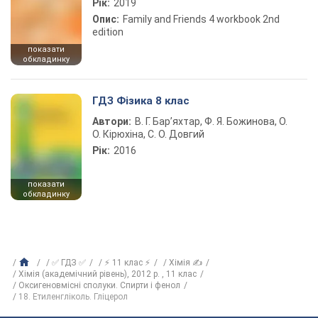
Рік:
2019
Опис:
Family and Friends 4 workbook 2nd
edition
показати
обкладинку
ГДЗ Фізика 8 клас
Автори:
В. Г. Бар’яхтар, Ф. Я. Божинова, О.
О. Кірюхіна, С. О. Довгий
Рік:
2016
показати
обкладинку
✅ ГДЗ ✅
⚡ 11 клас ⚡
Хімія ✍
Хімія (академічний рівень), 2012 р. , 11 клас
Оксигеновмісні сполуки. Спирти і фенол
18. Етиленгліколь. Гліцерол