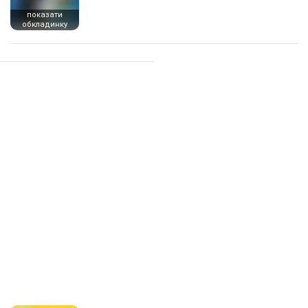
показати
обкладинку