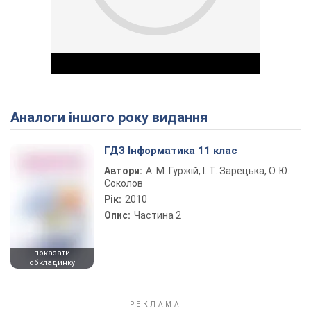
Аналоги іншого року видання
Play Video
ГДЗ Інформатика 11 клас
Автори:
А. М. Гуржій, І. Т. Зарецька, О. Ю.
Соколов
Рік:
2010
Опис:
Частина 2
показати
обкладинку