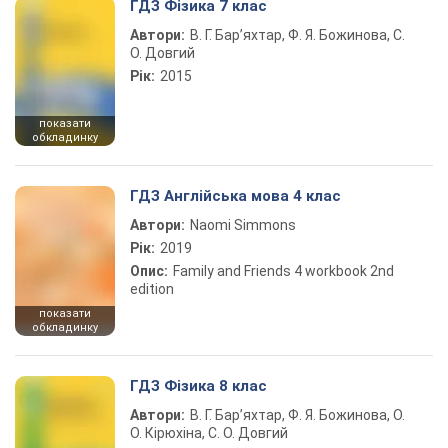
ГДЗ Фізика 7 клас
Автори:
В. Г. Бар’яхтар, Ф. Я. Божинова, С.
О. Довгий
Рік:
2015
показати
обкладинку
ГДЗ Англійська мова 4 клас
Автори:
Naomi Simmons
Рік:
2019
Опис:
Family and Friends 4 workbook 2nd
edition
показати
обкладинку
ГДЗ Фізика 8 клас
Автори:
В. Г. Бар’яхтар, Ф. Я. Божинова, О.
О. Кірюхіна, С. О. Довгий