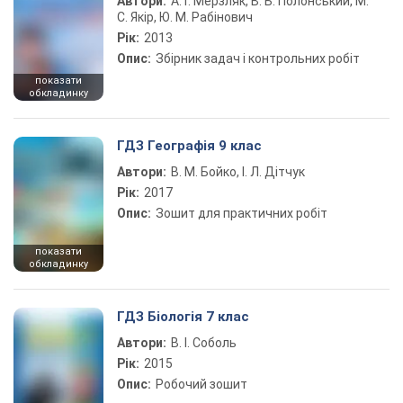
Автори:
А. Г. Мерзляк, В. Б. Полонський, М.
С. Якір, Ю. М. Рабінович
Рік:
2013
Опис:
Збірник задач і контрольних робіт
показати
обкладинку
ГДЗ Географія 9 клас
Автори:
В. М. Бойко, І. Л. Дітчук
Рік:
2017
Опис:
Зошит для практичних робіт
показати
обкладинку
ГДЗ Біологія 7 клас
Автори:
В. І. Соболь
Рік:
2015
Опис:
Робочий зошит