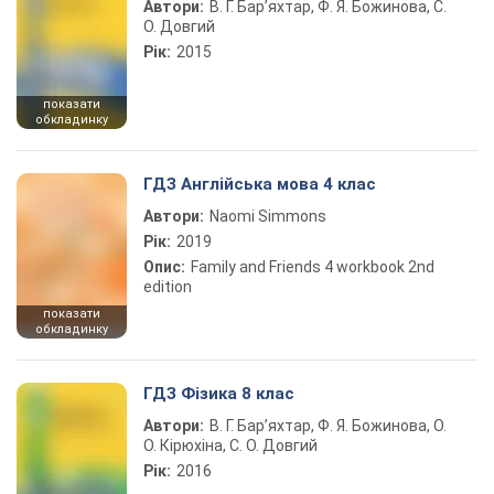
Автори:
В. Г. Бар’яхтар, Ф. Я. Божинова, С.
О. Довгий
Рік:
2015
показати
обкладинку
ГДЗ Англійська мова 4 клас
Автори:
Naomi Simmons
Рік:
2019
Опис:
Family and Friends 4 workbook 2nd
edition
показати
обкладинку
ГДЗ Фізика 8 клас
Автори:
В. Г. Бар’яхтар, Ф. Я. Божинова, О.
О. Кірюхіна, С. О. Довгий
Рік:
2016