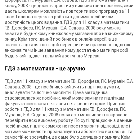
Дорофеєв, Г.К. Муравін, Е.А. Сєдова, ГДЗ з математики для 11
класу, 2008 - це досить простий у використанні посібник, який
дасть школярам можливість повторити всю програму за 11
клас. Головна перевага роботи з даними посібником -
доступність цього видання. ГДЗ для 11 класу з математики
Г.В. Дорофеєв, Г.К. Муравін, Е.А. Сєдова, 2008 року можна
знайти в будь-якому книжковому магазині або на книжковому
ринку. Крім того, даний посібник є в онлайн версії, а це
значить, що для того, щоб перевірити чи правильно підліток
виконав те чи інше завдання йому достатньо мати при собі
будь-який гаджет і вільний доступ до Мережі.
ГДЗ з математики - це зручно
ГДЗ для 11 класу з математики Г.В. Дорофеєв, Г.К. Муравін, Е.А.
Сєдова, 2008 - це посібник, який вчить підлітків думати,
аналізувати та логічно мислити. Дана методичка
створювалася як посібник, який може замінити підліткам
факультативні заняття і заняття з репетитором. Принцип
роботи з ГДЗ для 11 класу з математики Г.В. Дорофеєв, Г.К.
Муравін, Е.А. Сєдова, 2008 полягає в можливості покроково
перевірити всю виконану роботу. По суті, працюючи з даними
посібником, підліток зможе не просто звірити відповіді, але і
матиме можливість проаналізувати абсолютно всі свої дії та
самостійно зрозуміти, де саме було допущено помилку. Крім