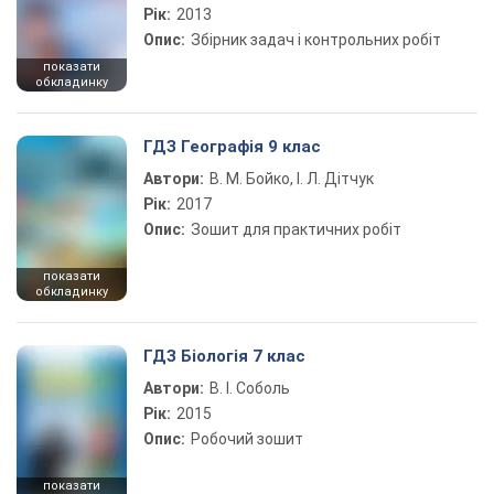
Рік:
2013
Опис:
Збірник задач і контрольних робіт
показати
обкладинку
ГДЗ Географія 9 клас
Автори:
В. М. Бойко, І. Л. Дітчук
Рік:
2017
Опис:
Зошит для практичних робіт
показати
обкладинку
ГДЗ Біологія 7 клас
Автори:
В. І. Соболь
Рік:
2015
Опис:
Робочий зошит
показати