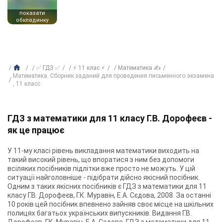
показати
обкладинку
✅ ГДЗ ✅
⚡ 11 клас ⚡
Математика ✍
Математика. Сборник заданий для проведения письменного экзамена
, 11 класс
ГДЗ з математики для 11 класу Г.В. Дорофеєв -
як це працює
У 11-му класі рівень викладання математики виходить на
такий високий рівень, що впоратися з ним без допомоги
всіляких посібників підлітки вже просто не можуть. У цій
ситуації найголовніше - підібрати дійсно якісний посібник.
Одним з таких якісних посібників є ГДЗ з математики для 11
класу Г.В. Дорофеєв, Г.К. Муравін, Е.А. Сєдова, 2008. За останні
10 років цей посібник впевнено зайняв своє місце на шкільних
полицях багатьох українських випускників. Видання Г.В.