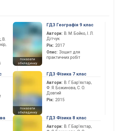
5
ГДЗ Географія 9 клас
Автори:
В. М. Бойко, І. Л.
Дітчук
, В.
кір,
Рік:
2017
Опис:
Зошит для
практичних робіт
показати
і
обкладинку
с
ГДЗ Фізика 7 клас
Автори:
В. Г. Бар’яхтар,
Ф. Я. Божинова, С. О.
Довгий
т
Рік:
2015
показати
обкладинку
ова
ГДЗ Фізика 8 клас
Автори:
В. Г. Бар’яхтар,