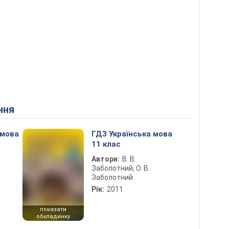
ння
 мова
ГДЗ Українська мова
11 клас
Автори:
В. В.
Заболотний, О. В.
Заболотний
Рік:
2011
показати
обкладинку