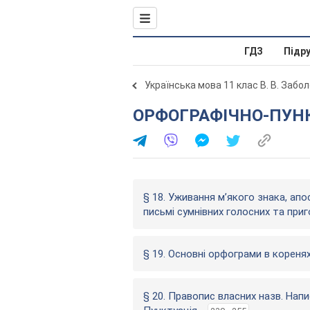
ГДЗ
Підр
Українська мова 11 клас В. В. Забо
ОРФОГРАФІЧНО-ПУ
§ 18. Уживання м’якого знака, ап
письмі сумнівних голосних та при
§ 19. Основні орфограми в коренях
§ 20. Правопис власних назв. Напи