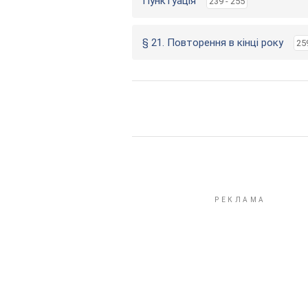
Пунктуація
239 - 255
§ 21. Повторення в кінці року
25