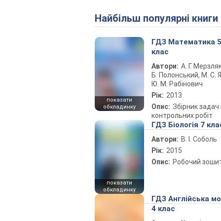
Найбільш популярні книги
ГДЗ Математика 
клас
Автори:
А. Г. Мерзляк
Б. Полонський, М. С. Я
Ю. М. Рабінович
Рік:
2013
показати
Опис:
Збірник задач 
обкладинку
контрольних робіт
ГДЗ Біологія 7 кла
Автори:
В. І. Соболь
Рік:
2015
Опис:
Робочий зоши
показати
обкладинку
ГДЗ Англійська м
4 клас