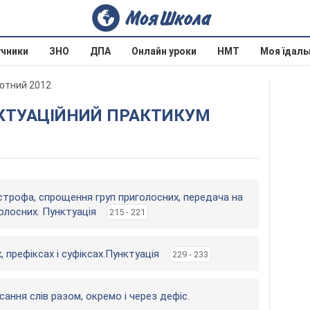
учники
ЗНО
ДПА
Онлайн уроки
НМТ
Моя їдаль
лотний 2012
НКТУАЦІЙНИЙ ПРАКТИКУМ
острофа, спрощення груп приголосних, передача на
голосних. Пунктуація
215 - 221
, префіксах і суфіксах.Пунктуація
229 - 233
сання слів разом, окремо і через дефіс.