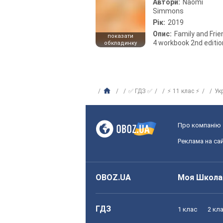
Автори:
Naomi
Simmons
Рік:
2019
Опис:
Family and Fri
показати
4 workbook 2nd editio
обкладинку
✅ ГДЗ ✅
⚡ 11 клас ⚡
Ук
Про компанію
Реклама на сай
OBOZ.UA
Моя Школа
ГДЗ
1 клас
2 кл