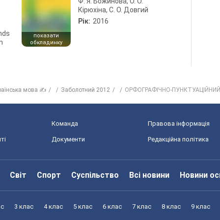
Ф. Я. Божинова, О. О.
Кірюхіна, С. О. Довгий
Рік:
2016
ends
показати
n
обкладинку
раїнська мова ✍
Заболотний 2012
ОРФОГРАФІЧНО-ПУНКТУАЦІЙНИ
Команда
Правова інформація
ті
Документи
Редакційна політика
Світ
Спорт
Суспільство
Всі новини
Новини ос
ас
3 клас
4 клас
5 клас
6 клас
7 клас
8 клас
9 клас