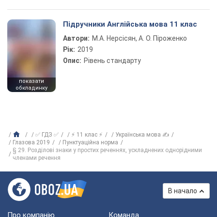
Підручники Англійська мова 11 клас
Автори:
М.А. Нерсісян, А. О. Піроженко
Рік:
2019
Опис:
Рівень стандарту
показати
обкладинку
✅ ГДЗ ✅
⚡ 11 клас ⚡
Українська мова ✍
Глазова 2019
Пунктуаційна норма
§ 29. Розділові знаки у простих реченнях, ускладнених однорідними
членами речення
В начало
Про компанію
Команда