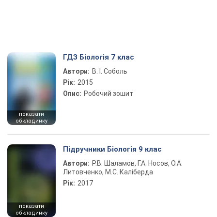
ГДЗ Біологія 7 клас
Автори:
В. І. Соболь
Рік:
2015
Опис:
Робочий зошит
показати
обкладинку
Підручники Біологія 9 клас
Автори:
Р.В. Шаламов, Г.А. Носов, О.А.
Литовченко, М.С. Каліберда
Рік:
2017
показати
обкладинку