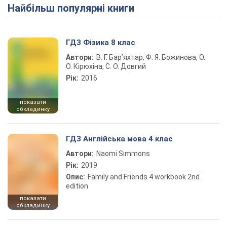
Найбільш популярні книги
Play Video
ГДЗ Фізика 8 клас
Автори:
В. Г. Бар’яхтар, Ф. Я. Божинова, О.
О. Кірюхіна, С. О. Довгий
Рік:
2016
показати
обкладинку
ГДЗ Англійська мова 4 клас
Автори:
Naomi Simmons
Рік:
2019
Опис:
Family and Friends 4 workbook 2nd
edition
показати
обкладинку