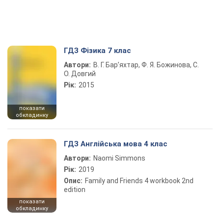
ГДЗ Фізика 7 клас
Автори:
В. Г. Бар’яхтар, Ф. Я. Божинова, С.
О. Довгий
Рік:
2015
показати
обкладинку
ГДЗ Англійська мова 4 клас
Автори:
Naomi Simmons
Рік:
2019
Опис:
Family and Friends 4 workbook 2nd
edition
показати
обкладинку