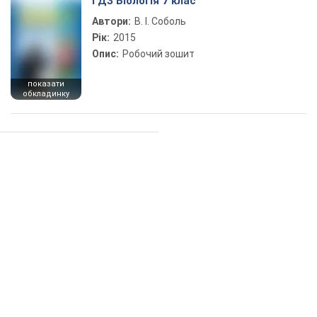
ГДЗ Біологія 7 клас
Автори:
В. І. Соболь
Рік:
2015
Опис:
Робочий зошит
показати
обкладинку