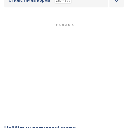
Стилістична норма
287 - 377