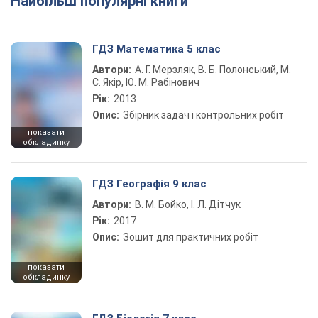
Найбільш популярні книги
ГДЗ Математика 5 клас
Автори:
А. Г. Мерзляк, В. Б. Полонський, М.
С. Якір, Ю. М. Рабінович
Рік:
2013
Опис:
Збірник задач і контрольних робіт
показати
обкладинку
ГДЗ Географія 9 клас
Автори:
В. М. Бойко, І. Л. Дітчук
Рік:
2017
Опис:
Зошит для практичних робіт
показати
обкладинку