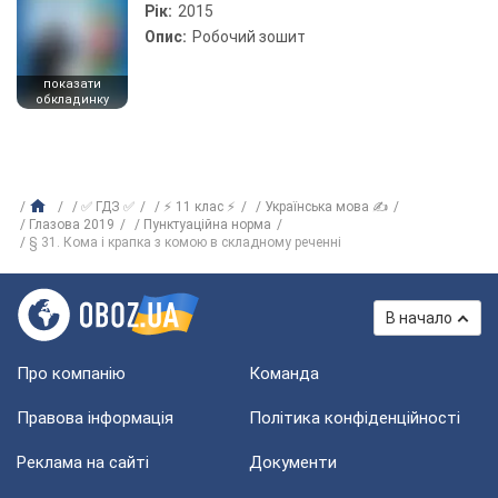
Рік:
2015
Опис:
Робочий зошит
показати
обкладинку
✅ ГДЗ ✅
⚡ 11 клас ⚡
Українська мова ✍
Глазова 2019
Пунктуаційна норма
§ 31. Кома і крапка з комою в складному реченні
В начало
Про компанію
Команда
Правова інформація
Політика конфіденційності
Реклама на сайті
Документи