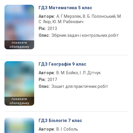
ГДЗ Математика 5 клас
Автори:
А. Г. Мерзляк, В. Б. Полонський, М.
С. Якір, Ю. М. Рабінович
Рік:
2013
Опис:
Збірник задач і контрольних робіт
показати
обкладинку
ГДЗ Географія 9 клас
Автори:
В. М. Бойко, І. Л. Дітчук
Рік:
2017
Опис:
Зошит для практичних робіт
показати
обкладинку
ГДЗ Біологія 7 клас
Автори:
В. І. Соболь