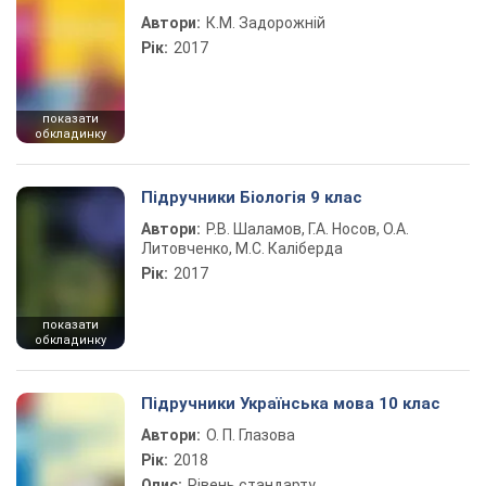
Автори:
К.М. Задорожній
Рік:
2017
показати
обкладинку
Підручники Біологія 9 клас
Автори:
Р.В. Шаламов, Г.А. Носов, О.А.
Литовченко, М.С. Каліберда
Рік:
2017
показати
обкладинку
Підручники Українська мова 10 клас
Автори:
О. П. Глазова
Рік:
2018
Опис:
Рівень стандарту