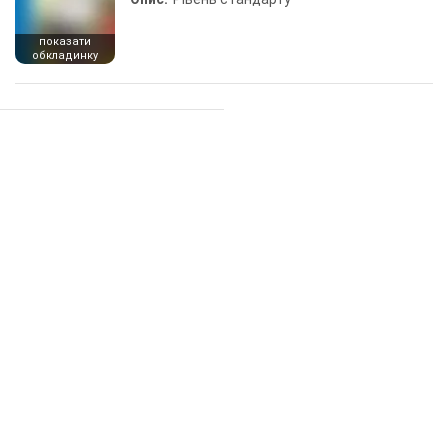
показати
обкладинку