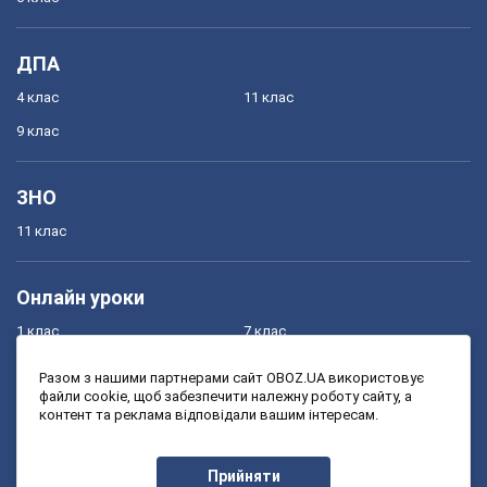
ДПА
4 клас
11 клас
9 клас
ЗНО
11 клас
Онлайн уроки
1 клас
7 клас
2 клас
8 клас
Разом з нашими партнерами сайт OBOZ.UA використовує
файли cookie, щоб забезпечити належну роботу сайту, а
3 клас
9 клас
контент та реклама відповідали вашим інтересам.
4 клас
10 клас
5 клас
11 клас
Прийняти