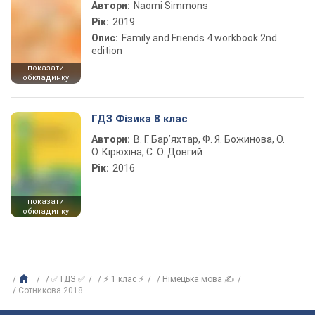
Автори:
Naomi Simmons
Рік:
2019
Опис:
Family and Friends 4 workbook 2nd
edition
показати
обкладинку
ГДЗ Фізика 8 клас
Автори:
В. Г. Бар’яхтар, Ф. Я. Божинова, О.
О. Кірюхіна, С. О. Довгий
Рік:
2016
показати
обкладинку
✅ ГДЗ ✅
⚡ 1 клас ⚡
Німецька мова ✍
Сотникова 2018