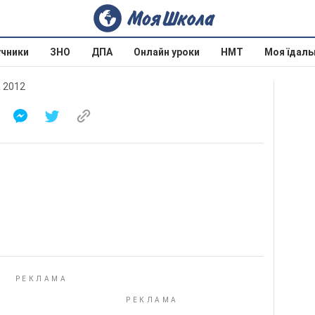
учники
ЗНО
ДПА
Онлайн уроки
НМТ
Моя їдаль
а 2012