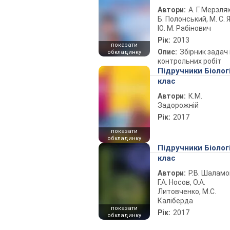
Автори:
А. Г. Мерзляк
Б. Полонський, М. С. Я
Ю. М. Рабінович
Рік:
2013
показати
Опис:
Збірник задач 
обкладинку
контрольних робіт
Підручники Біолог
клас
Автори:
К.М.
Задорожній
Рік:
2017
показати
обкладинку
Підручники Біолог
клас
Автори:
Р.В. Шаламо
Г.А. Носов, О.А.
Литовченко, М.С.
Каліберда
показати
Рік:
2017
обкладинку