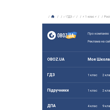
✅ ГДЗ ✅
⚡ 1 клас ⚡
Рос
Про компанію
Реклама на сай
OBOZ.UA
Моя Школа
ГДЗ
1 клас
2 кл
Підручники
1 клас
2 кл
ДПА
4 клас
9 кл