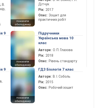
Дітчук
, В.
кір,
Рік:
2017
Опис:
Зошит для
практичних робіт
показати
і
обкладинку
ія 9
Підручники
Українська мова 10
клас
Автори:
О. П. Глазова
Рік:
2018
Опис:
Рівень стандарту
показати
обкладинку
ія 9
ГДЗ Біологія 7 клас
Автори:
В. І. Соболь
в,
Рік:
2015
Опис:
Робочий зошит
показати
обкладинку