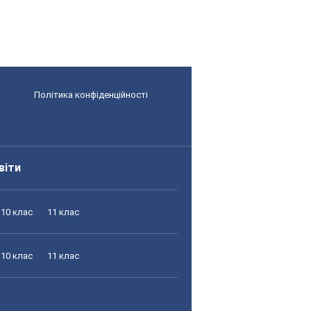
Політика конфіденційності
віти
10 клас
11 клас
10 клас
11 клас