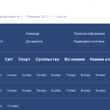
ійська мова ✍
Лапшина 2012
Одежда
Команда
Правова інформація
ті
Документи
Редакційна політика
Світ
Спорт
Суспільство
Всі новини
Новини ос
ас
3 клас
4 клас
5 клас
6 клас
7 клас
8 клас
9 клас
ас
3 клас
4 клас
5 клас
6 клас
7 клас
8 клас
9 клас
ас
11 клас