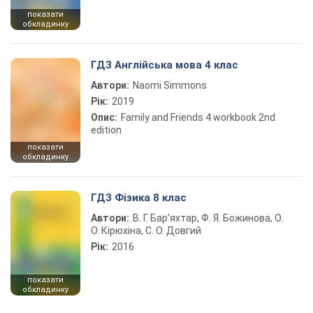
показати
обкладинку
ГДЗ Англійська мова 4 клас
Автори:
Naomi Simmons
Рік:
2019
Опис:
Family and Friends 4 workbook 2nd
edition
показати
обкладинку
ГДЗ Фізика 8 клас
Автори:
В. Г. Бар’яхтар, Ф. Я. Божинова, О.
О. Кірюхіна, С. О. Довгий
Рік:
2016
показати
обкладинку