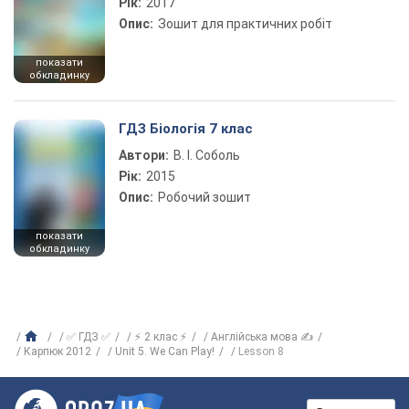
Рік:
2017
Опис:
Зошит для практичних робіт
показати
обкладинку
ГДЗ Біологія 7 клас
Автори:
В. І. Соболь
Рік:
2015
Опис:
Робочий зошит
показати
обкладинку
✅ ГДЗ ✅
⚡ 2 клас ⚡
Англійська мова ✍
Карпюк 2012
Unit 5. We Can Play!
Lesson 8