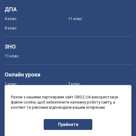
ДПА
4 клас
11 клас
9 клас
ЗНО
11 клас
Онлайн уроки
1 клас
7 клас
2 клас
8 клас
Разом з нашими партнерами сайт OBOZ.UA використовує
файли cookie, щоб забезпечити належну роботу сайту, а
3 клас
9 клас
контент та реклама відповідали вашим інтересам.
4 клас
10 клас
5 клас
11 клас
Прийняти
6 клас