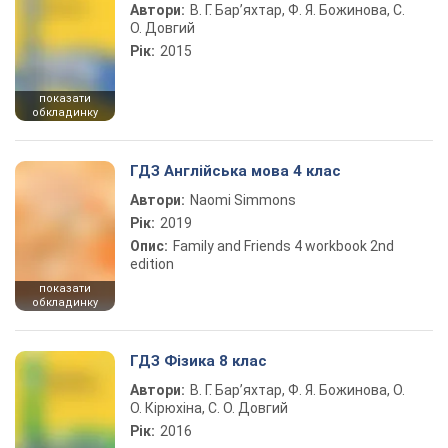
Автори:
В. Г. Бар’яхтар, Ф. Я. Божинова, С.
О. Довгий
Рік:
2015
показати
обкладинку
ГДЗ Англійська мова 4 клас
Автори:
Naomi Simmons
Рік:
2019
Опис:
Family and Friends 4 workbook 2nd
edition
показати
обкладинку
ГДЗ Фізика 8 клас
Автори:
В. Г. Бар’яхтар, Ф. Я. Божинова, О.
О. Кірюхіна, С. О. Довгий
Рік:
2016