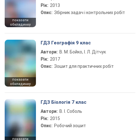
Рік:
2013
Опис:
Збірник задач і контрольних робіт
показати
обкладинку
ГДЗ Географія 9 клас
Автори:
В. М. Бойко, І. Л. Дітчук
Рік:
2017
Опис:
Зошит для практичних робіт
показати
обкладинку
ГДЗ Біологія 7 клас
Автори:
В. І. Соболь
Рік:
2015
Опис:
Робочий зошит
показати