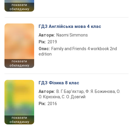
показати
обкладинку
ГДЗ Англійська мова 4 клас
Автори:
Naomi Simmons
Рік:
2019
Опис:
Family and Friends 4 workbook 2nd
edition
показати
обкладинку
ГДЗ Фізика 8 клас
Автори:
В. Г. Бар’яхтар, Ф. Я. Божинова, О.
О. Кірюхіна, С. О. Довгий
Рік:
2016
показати
обкладинку