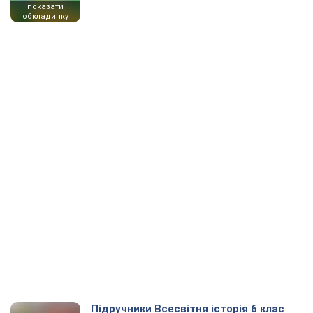
показати
обкладинку
Підручники Всесвітня історія 6 клас