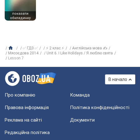
показати
обкладинку
✅ ГДЗ ✅
⚡ 2 клас ⚡
Англійська мова ✍
Мясоєдова 2014
Unit 6. I Like Holidays / Я люблю свята
Lesson 7
В начало
Про компанію
Команда
Правова інформація
Політика конфіденційності
Реклама на сайті
Документи
Редакційна політика