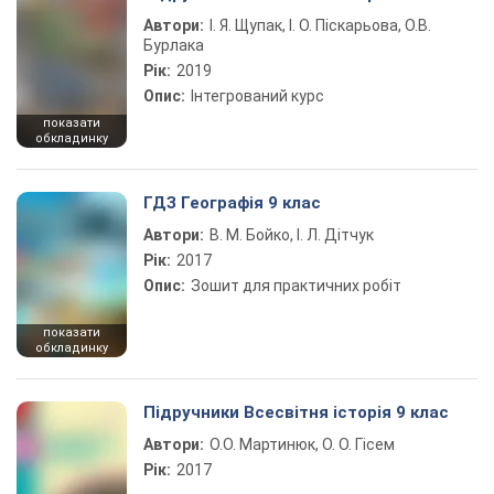
Автори:
І. Я. Щупак, І. О. Піскарьова, О.В.
Бурлака
Рік:
2019
Опис:
Інтегрований курс
показати
обкладинку
ГДЗ Географія 9 клас
Автори:
В. М. Бойко, І. Л. Дітчук
Рік:
2017
Опис:
Зошит для практичних робіт
показати
обкладинку
Підручники Всесвітня історія 9 клас
Автори:
О.О. Мартинюк, О. О. Гісем
Рік:
2017