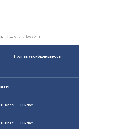
ім'я і друзі
Lesson 8
Політика конфіденційності
віти
10 клас
11 клас
10 клас
11 клас