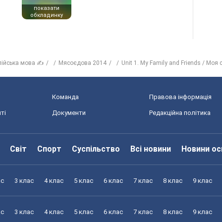
показати
обкладинку
лійська мова ✍
Мясоєдова 2014
Unit 1. My Family and Friends / Моя с
Команда
Правова інформація
ті
Документи
Редакційна політика
Світ
Спорт
Суспільство
Всі новини
Новини ос
ас
3 клас
4 клас
5 клас
6 клас
7 клас
8 клас
9 клас
ас
3 клас
4 клас
5 клас
6 клас
7 клас
8 клас
9 клас