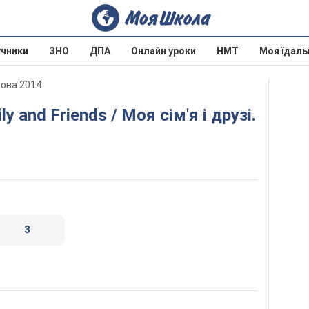
учники
ЗНО
ДПА
Онлайн уроки
НМТ
Моя їдаль
дова 2014
3