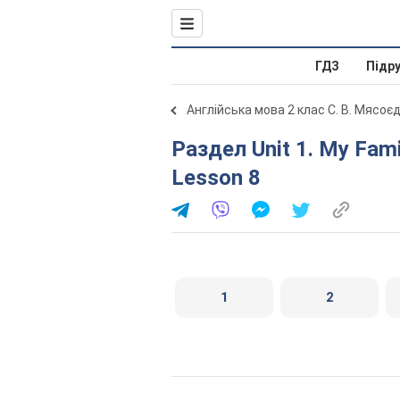
ГДЗ
Підр
Англійська мова 2 клас С. В. Мясоє
Раздел Unit 1. My Family and Friends / Моя сім'я і друзі.
Lesson 8
1
2