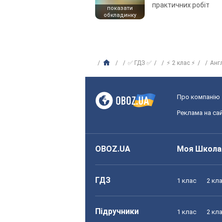
практичних робіт
показати
обкладинку
✅ ГДЗ ✅
⚡ 2 клас ⚡
Анг
Про компанію
Реклама на сай
OBOZ.UA
Моя Школа
ГДЗ
1 клас
2 кл
Підручники
1 клас
2 кл