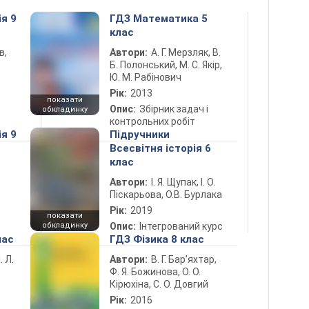
ія 9
ГДЗ Математика 5
клас
в,
Автори:
А. Г. Мерзляк, В.
Б. Полонський, М. С. Якір,
Ю. М. Рабінович
Рік:
2013
показати
Опис:
Збірник задач і
обкладинку
контрольних робіт
ія 9
Підручники
Всесвітня історія 6
клас
Автори:
І. Я. Щупак, І. О.
Піскарьова, О.В. Бурлака
Рік:
2019
показати
обкладинку
Опис:
Інтегрований курс
лас
ГДЗ Фізика 8 клас
. Л.
Автори:
В. Г. Бар’яхтар,
Ф. Я. Божинова, О. О.
Кірюхіна, С. О. Довгий
Рік:
2016