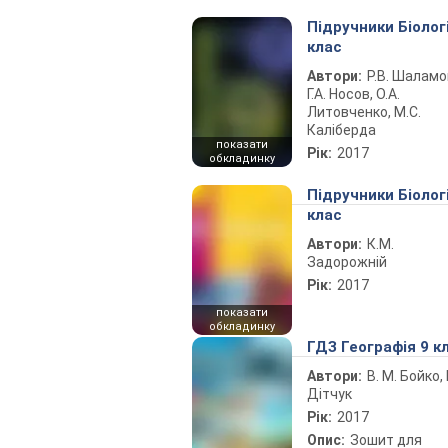
Підручники Біолог
клас
Автори:
Р.В. Шаламо
Г.А. Носов, О.А.
Литовченко, М.С.
Каліберда
показати
Рік:
2017
обкладинку
Підручники Біолог
клас
Автори:
К.М.
Задорожній
Рік:
2017
показати
обкладинку
ГДЗ Географія 9 к
Автори:
В. М. Бойко, І
Дітчук
Рік:
2017
Опис:
Зошит для